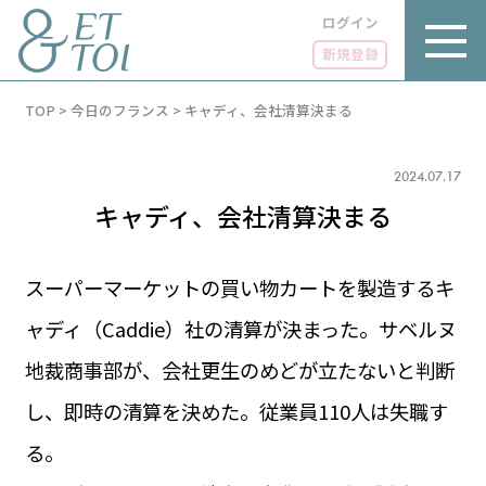
ログイン
新規登録
内
TOP
>
今日のフランス
>
キャディ、会社清算決まる
容
を
ス
キ
2024.07.17
ッ
キャディ、会社清算決まる
プ
スーパーマーケットの買い物カートを製造するキ
ャディ（Caddie）社の清算が決まった。サベルヌ
LUXE
PARIS 14℃ / 12℃
リュクス
地裁商事部が、会社更生のめどが立たないと判断
FR 22:53 ／ JP 05:53
GOURMET
し、即時の清算を決めた。従業員110人は失職す
1€＝182.37円
グルメ
エトワとは
る。
お問い合わせ
LIFE STYLE
ライフスタイル
広告掲載