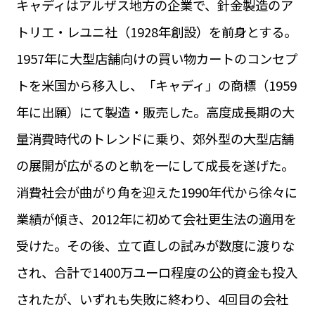
キャディはアルザス地方の企業で、針金製造のア
運営会社
BUSINESS
サイトポリシー
トリエ・レユニ社（1928年創設）を前身とする。
ビジネス・キャリア
1957年に大型店舗向けの買い物カートのコンセプ
INFOS PRATIQUES
フランス生活
トを米国から移入し、「キャディ」の商標（1959
TAG
年に出願）にて製造・販売した。高度成長期の大
タグ
#トゥールーズ Toulouse
#レンタカー
#フランス旅行
量消費時代のトレンドに乗り、郊外型の大型店舗
#パリ
#お土産
#トリビア
#データで読み解くフランス
#フランス郵便情報
#フランス交通機関
#求人
の展開が広がるのと軌を一にして成長を遂げた。
#フランスの教育制度
#アプリ
#いざという時に
#カルカッソンヌ Carcassonne
#サステナブル
消費社会が曲がり角を迎えた1990年代から徐々に
#フランス生活
#レシピ
#ビューティー
#コスメ
業績が傾き、2012年に初めて会社更生法の適用を
#アルザス地方
#フランスの地方
#フロマージュ
#おでかけ
#歴史
#お菓子
#SDGs
#アート
#車生活
受けた。その後、立て直しの試みが数度に渡りな
され、合計で1400万ユーロ程度の公的資金も投入
されたが、いずれも失敗に終わり、4回目の会社