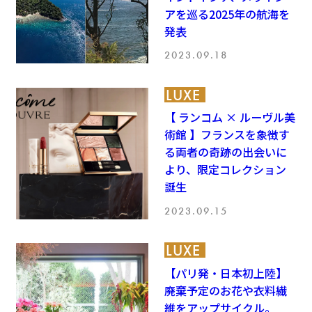
アを巡る2025年の航海を
発表
2023.09.18
LUXE
【 ランコム × ルーヴル美
術館 】フランスを象徴す
る両者の奇跡の出会いに
より、限定コレクション
誕生
2023.09.15
LUXE
【パリ発・日本初上陸】
廃棄予定のお花や衣料繊
維をアップサイクル。