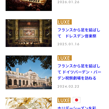
2026.01.26
LUXE
フランスから足を延ばし
て ドレスデン音楽祭
2025.01.16
LUXE
フランスから足を延ばし
て ドイツバーデン・バー
デン祝祭劇場を訪ねる
2024.02.22
LUXE
ホリデーシーズンを彩