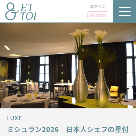
ログイン
新規登録
内
容
を
ス
キ
ッ
プ
LUXE
PARIS 14℃ / 12℃
リュクス
FR 12:06 ／ JP 19:06
GOURMET
1€＝182.58円
グルメ
LUXE
エトワとは
ミシュラン2026 日本人シェフの星付
お問い合わせ
LIFE STYLE
ライフスタイル
広告掲載