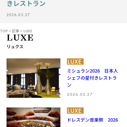
きレストラン
運営会社
BUSINESS
サイトポリシー
ビジネス・キャリア
2026.03.27
INFOS PRATIQUES
フランス生活
TOP
>
記事
>
LUXE
LUXE
TAG
タグ
リュクス
#トゥールーズ Toulouse
#レンタカー
#フランス旅行
#パリ
#お土産
#トリビア
#データで読み解くフランス
LUXE
#フランス郵便情報
#フランス交通機関
#求人
#フランスの教育制度
#アプリ
#いざという時に
ミシュラン2026 日本人
#カルカッソンヌ Carcassonne
#サステナブル
シェフの星付きレストラ
#フランス生活
#レシピ
#ビューティー
#コスメ
ン
#アルザス地方
#フランスの地方
#フロマージュ
#おでかけ
#歴史
#お菓子
#SDGs
#アート
#車生活
2026.03.27
LUXE
ドレスデン音楽祭 2026