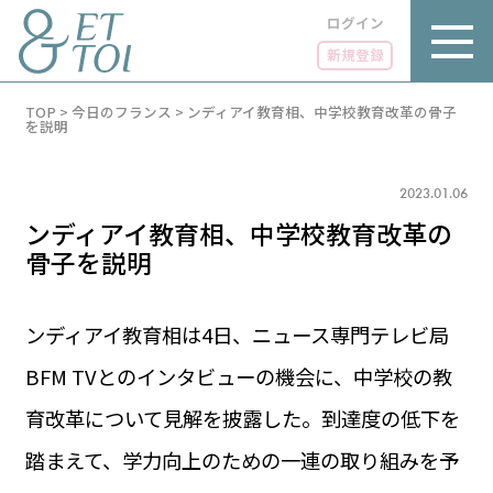
ログイン
新規登録
内
TOP
>
今日のフランス
>
ンディアイ教育相、中学校教育改革の骨子
容
を説明
を
ス
キ
2023.01.06
ッ
プ
ンディアイ教育相、中学校教育改革の
骨子を説明
ンディアイ教育相は4日、ニュース専門テレビ局
LUXE
PARIS 14℃ / 12℃
リュクス
BFM TVとのインタビューの機会に、中学校の教
FR 00:00 ／ JP 07:00
GOURMET
育改革について見解を披露した。到達度の低下を
1€＝182.37円
グルメ
エトワとは
踏まえて、学力向上のための一連の取り組みを予
お問い合わせ
LIFE STYLE
ライフスタイル
広告掲載