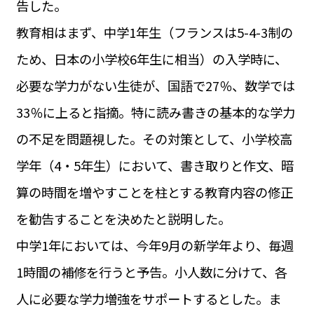
告した。
運営会社
BUSINESS
サイトポリシー
教育相はまず、中学1年生（フランスは5-4-3制の
ビジネス・キャリア
ため、日本の小学校6年生に相当）の入学時に、
INFOS PRATIQUES
フランス生活
必要な学力がない生徒が、国語で27％、数学では
TAG
33％に上ると指摘。特に読み書きの基本的な学力
タグ
#トゥールーズ Toulouse
#レンタカー
#フランス旅行
の不足を問題視した。その対策として、小学校高
#パリ
#お土産
#トリビア
#データで読み解くフランス
#フランス郵便情報
#フランス交通機関
#求人
学年（4・5年生）において、書き取りと作文、暗
#フランスの教育制度
#アプリ
#いざという時に
#カルカッソンヌ Carcassonne
#サステナブル
算の時間を増やすことを柱とする教育内容の修正
#フランス生活
#レシピ
#ビューティー
#コスメ
を勧告することを決めたと説明した。
#アルザス地方
#フランスの地方
#フロマージュ
#おでかけ
#歴史
#お菓子
#SDGs
#アート
#車生活
中学1年においては、今年9月の新学年より、毎週
1時間の補修を行うと予告。小人数に分けて、各
人に必要な学力増強をサポートするとした。ま