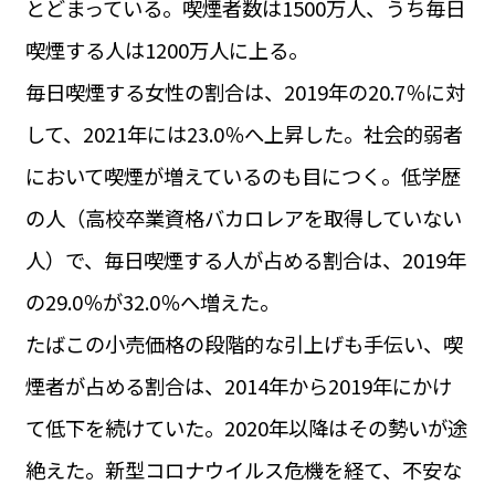
とどまっている。喫煙者数は1500万人、うち毎日
運営会社
BUSINESS
サイトポリシー
喫煙する人は1200万人に上る。
ビジネス・キャリア
毎日喫煙する女性の割合は、2019年の20.7％に対
INFOS PRATIQUES
フランス生活
して、2021年には23.0％へ上昇した。社会的弱者
TAG
において喫煙が増えているのも目につく。低学歴
タグ
#トゥールーズ Toulouse
#レンタカー
#フランス旅行
の人（高校卒業資格バカロレアを取得していない
#パリ
#お土産
#トリビア
#データで読み解くフランス
#フランス郵便情報
#フランス交通機関
#求人
人）で、毎日喫煙する人が占める割合は、2019年
#フランスの教育制度
#アプリ
#いざという時に
#カルカッソンヌ Carcassonne
#サステナブル
の29.0％が32.0％へ増えた。
#フランス生活
#レシピ
#ビューティー
#コスメ
たばこの小売価格の段階的な引上げも手伝い、喫
#アルザス地方
#フランスの地方
#フロマージュ
#おでかけ
#歴史
#お菓子
#SDGs
#アート
#車生活
煙者が占める割合は、2014年から2019年にかけ
て低下を続けていた。2020年以降はその勢いが途
絶えた。新型コロナウイルス危機を経て、不安な