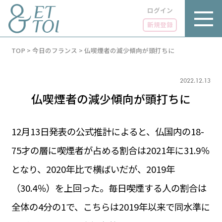
ログイン
新規登録
内
TOP
>
今日のフランス
>
仏喫煙者の減少傾向が頭打ちに
容
を
ス
キ
2022.12.13
ッ
仏喫煙者の減少傾向が頭打ちに
プ
12月13日発表の公式推計によると、仏国内の18-
75才の層に喫煙者が占める割合は2021年に31.9％
LUXE
PARIS 14℃ / 12℃
リュクス
となり、2020年比で横ばいだが、2019年
FR 12:54 ／ JP 19:54
GOURMET
（30.4％）を上回った。毎日喫煙する人の割合は
1€＝182.16円
グルメ
エトワとは
全体の4分の1で、こちらは2019年以来で同水準に
お問い合わせ
LIFE STYLE
ライフスタイル
広告掲載