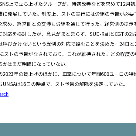
がSNS上で立ち上げたグループが、待遇改善などを求めて12月
模に発展していた。制度上、ストの実行には労組の予告が必要
を求め、経営側との交渉も労組を通じて行った。経営側の提示
PARIS
対応を検討したが、意見がまとまらず、SUD-RailとCGTの
FR 
は呼びかけないという異例の対応で臨むことを決めた。24日と
1€
Toulouse
#レンタカー
週末にストの予告がなされており、これが維持された。どの程度
行
#パリ
#お土産
#トリビア
るかはまだ明確になっていない。
エトワ
み解くフランス
2023年の賃上げのほかに、車掌について年間600ユーロの
お問い
便情報
#フランス交通機関
広告掲
UNSAは16日の時点で、スト予告の解除を決定していた。
ランスの教育制度
#アプリ
運営会
arch
サイト
時に
Carcassonne
#サステナブル
活
#レシピ
#ビューティー
アルザス地方
#フランスの地方