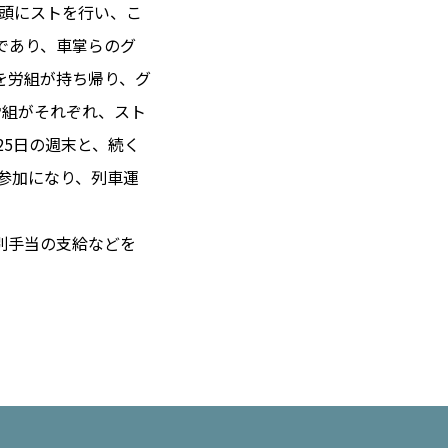
初頭にストを行い、こ
であり、車掌らのグ
を労組が持ち帰り、グ
 14℃ / 12℃
2労組がそれぞれ、スト
17:46 ／ JP 00:46
25日の週末と、続く
＝182.51円
の参加になり、列車運
とは
特別手当の支給などを
合わせ
載
社
ポリシー