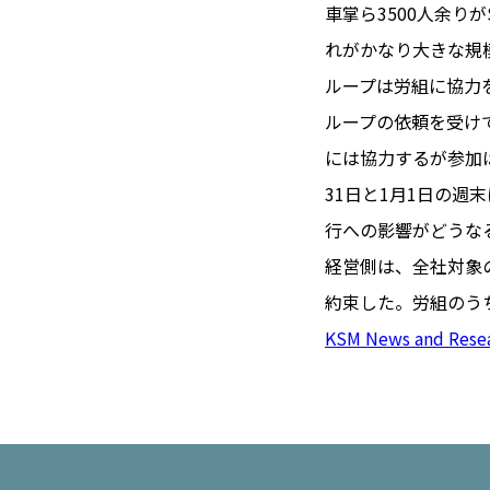
TOI（エ
車掌ら3500人余り
れがかなり大きな規
トワ）
ループは労組に協力
LUXE
TAG
ループの依頼を受けて
リュクス
タグ
には協力するが参加
#トゥールーズ 
31日と1月1日の
GOURMET
#フランス旅
行への影響がどうな
グルメ
#データで読
経営側は、全社対象の
#フランス郵
約束した。労組のうち
LIFE STYLE
#求人
#フ
ライフスタイル
KSM News and Rese
#いざという
#カルカッソンヌ 
BUSINESS
#フランス生
ビジネス・キャリア
#コスメ
#