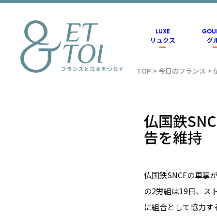
内
容
を
ス
LUXE
GOU
キ
リュクス
グ
ッ
プ
TOP
>
今日のフランス
>
フラン
ス情報
仏国鉄SN
告を維持
メディ
仏国鉄SNCFの車掌
アのET
の2労組は19日、
に組合として協力す