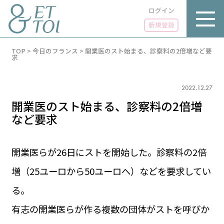
ログイン
新規登録
内
TOP
>
今日のフランス
>
開業医のスト始まる、診察料の2倍増など要
容
求
を
ス
キ
2022.12.27
ッ
プ
開業医のスト始まる、診察料の2倍増
など要求
開業医らが26日にストを開始した。診察料の2倍
LUXE
PARIS 14℃ / 12℃
リュクス
増（25ユーロから50ユーロへ）などを要求してい
FR 08:23 ／ JP 15:23
GOURMET
る。
1€＝183.05円
グルメ
エトワとは
有志の開業医らが作る複数の団体がストを呼びか
お問い合わせ
LIFE STYLE
ライフスタイル
広告掲載