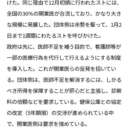
けた。同じ理由で12月初頭に行われたストには、
運営会社
BUSINESS
サイトポリシー
全国の30％の開業医が合流しており、かなり大き
ビジネス・キャリア
な規模に発展した。団体側は余勢を駆って、1月2
INFOS PRATIQUES
フランス生活
日まで1週間にわたるストを呼びかけた。
TAG
政府は先に、医師不足を補う目的で、看護師等が
タグ
#トゥールーズ Toulouse
#レンタカー
#フランス旅行
一部の医療行為を代行して行えるようにする制度
#パリ
#お土産
#トリビア
#データで読み解くフランス
#フランス郵便情報
#フランス交通機関
#求人
を導入した。これが開業医らの反発を招いてい
#フランスの教育制度
#アプリ
#いざという時に
#カルカッソンヌ Carcassonne
#サステナブル
る。団体側は、医師不足を解消するには、しかる
#フランス生活
#レシピ
#ビューティー
#コスメ
べき所得を保障することが肝心だと主張し、診察
#アルザス地方
#フランスの地方
#フロマージュ
#おでかけ
#歴史
#お菓子
#SDGs
#アート
#車生活
料の倍額などを要求している。健保公庫との協定
の改定（5年期限）の交渉が進められている中
で、開業医側は要求を強めている。