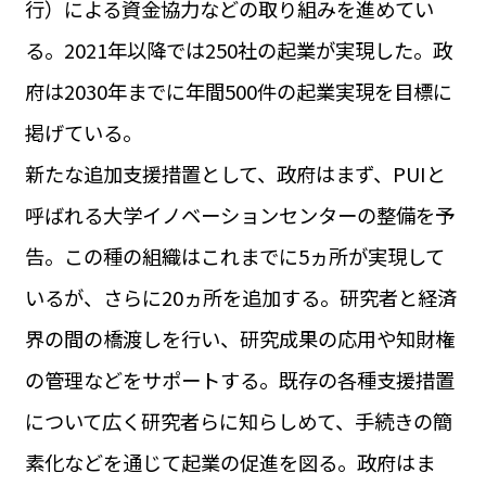
行）による資金協力などの取り組みを進めてい
運営会社
BUSINESS
サイトポリシー
る。2021年以降では250社の起業が実現した。政
ビジネス・キャリア
府は2030年までに年間500件の起業実現を目標に
INFOS PRATIQUES
フランス生活
掲げている。
TAG
新たな追加支援措置として、政府はまず、PUIと
タグ
#トゥールーズ Toulouse
#レンタカー
#フランス旅行
呼ばれる大学イノベーションセンターの整備を予
#パリ
#お土産
#トリビア
#データで読み解くフランス
#フランス郵便情報
#フランス交通機関
#求人
告。この種の組織はこれまでに5ヵ所が実現して
#フランスの教育制度
#アプリ
#いざという時に
#カルカッソンヌ Carcassonne
#サステナブル
いるが、さらに20ヵ所を追加する。研究者と経済
#フランス生活
#レシピ
#ビューティー
#コスメ
界の間の橋渡しを行い、研究成果の応用や知財権
#アルザス地方
#フランスの地方
#フロマージュ
#おでかけ
#歴史
#お菓子
#SDGs
#アート
#車生活
の管理などをサポートする。既存の各種支援措置
について広く研究者らに知らしめて、手続きの簡
素化などを通じて起業の促進を図る。政府はま