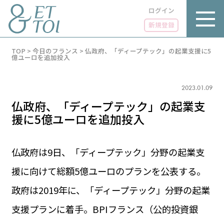
ログイン
新規登録
内
TOP
>
今日のフランス
>
仏政府、「ディープテック」の起業支援に5
容
億ユーロを追加投入
を
ス
キ
2023.01.09
ッ
プ
仏政府、「ディープテック」の起業支
援に5億ユーロを追加投入
仏政府は9日、「ディープテック」分野の起業支
LUXE
PARIS 14℃ / 12℃
リュクス
援に向けて総額5億ユーロのプランを公表する。
FR 09:09 ／ JP 16:09
GOURMET
政府は2019年に、「ディープテック」分野の起業
1€＝182.37円
グルメ
エトワとは
支援プランに着手。BPIフランス（公的投資銀
お問い合わせ
LIFE STYLE
ライフスタイル
広告掲載