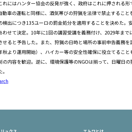
これにはハンター協会の反発が強く、政府はこれに押される形
自動車の運転と同様に、酒気帯びの狩猟を法律で禁止することを決
の検出につき135ユーロの罰金処分を適用することを決めた。
PARIS
わせて決定。10年に1回の講習受講を義務付け、2029年まで
FR 
させると予告した。また、狩猟の日時と場所の事前申告義務を
1€
Toulouse
#レンタカー
年秋より運用開始）、ハイカー等の安全性確保に役立てること
行
#パリ
#お土産
#トリビア
制の内容を歓迎。逆に、環境保護等のNGOは揃って、日曜日の
エトワ
み解くフランス
た。
お問い
便情報
#フランス交通機関
広告掲
arch
ランスの教育制度
#アプリ
運営会
サイト
時に
Carcassonne
#サステナブル
活
#レシピ
#ビューティー
アルザス地方
#フランスの地方
リュクス
エトワとは