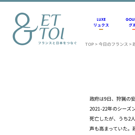
内
容
を
ス
LUXE
GOU
キ
リュクス
グ
ッ
プ
TOP
>
今日のフランス
>
フラン
ス情報
メディ
政府は9日、狩猟の
2021-22年のシ
アのET
死亡したが、うち2
声も高まっていた。