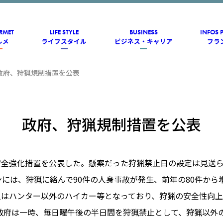
RMET
LIFE STYLE
BUSINESS
INFOS 
ルメ
ライフスタイル
ビジネス・キャリア
フラ
政府、狩猟規制措置を公表
政府、狩猟規制措置を公表
安全強化措置を公表した。懸案だった狩猟禁止日の設定は見送
ーズンには、狩猟に絡んで90件の人身事故が発生、前年の80件か
人はハンター以外のハイカー等となっており、狩猟の安全性向
政府は一時、毎日曜午後の半日間を狩猟禁止として、狩猟以外