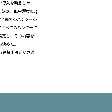
で導入を断念した。
定。血中濃度0.5g
安全面でのハンターの
 14℃ / 12℃
にすべてのハンターに
19:18 ／ JP 02:18
設定し、その内容を
＝182.37円
も決めた。
狩猟禁止設定が見送
とは
合わせ
載
社
ポリシー