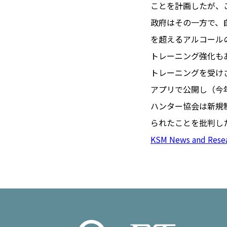
TOI（エ
ことを計画したが、
政府はその一方で、
トワ）
を超えるアルコール
LUXE
TAG
トレーニング強化もあ
リュクス
タグ
トレーニングを受け
#トゥールーズ 
アプリで公開し（今
GOURMET
#フランス旅
ハンター協会は新規
グルメ
#データで読
られたことを批判し
#フランス郵
KSM News and Rese
LIFE STYLE
#求人
#フ
ライフスタイル
#いざという
#カルカッソンヌ 
BUSINESS
#フランス生
ビジネス・キャリア
#コスメ
#