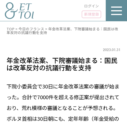
ログイン
新規登録
内
TOP
>
今日のフランス
>
年金改革法案、下院審議始まる：国民は改
容
革反対の抗議行動を支持
を
ス
キ
2023.01.31
ッ
プ
年金改革法案、下院審議始まる：国民
は改革反対の抗議行動を支持
下院小委員会で30日に年金改革法案の審議が始ま
LUXE
PARIS 14℃ / 12℃
リュクス
った。合計で7000件を超える修正案が提出されて
FR 13:55 ／ JP 20:55
GOURMET
おり、荒れ模様の審議となることが予想される。
1€＝182.56円
グルメ
エトワとは
ボルヌ首相は30日朝にも、定年年齢（年金受給の
お問い合わせ
LIFE STYLE
ライフスタイル
広告掲載