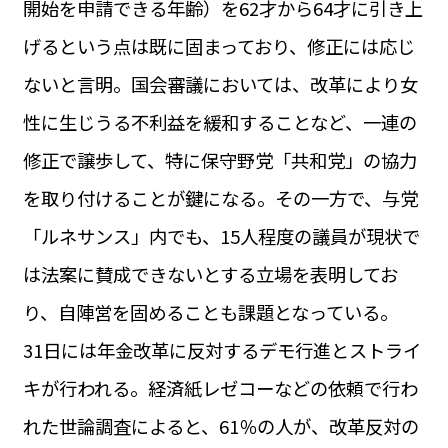
開始を申請できる年齢）を62才から64才に引き上
運営会社
BUSINESS
サイトポリシー
げるという点は既に固まっており、修正には応じ
ビジネス・キャリア
ないと言明。国会審議においては、改革により女
INFOS PRATIQUES
フランス生活
性に生じうる不利益を緩和することなど、一連の
TAG
修正で譲歩して、特に保守野党「共和党」の協力
タグ
#トゥールーズ Toulouse
#レンタカー
#フランス旅行
を取り付けることが鍵になる。その一方で、与党
#パリ
#お土産
#トリビア
#データで読み解くフランス
#フランス郵便情報
#フランス交通機関
#求人
「ルネサンス」内でも、15人程度の議員が現状で
#フランスの教育制度
#アプリ
#いざという時に
#カルカッソンヌ Carcassonne
#サステナブル
は法案に賛成できないとする立場を表明してお
#フランス生活
#レシピ
#ビューティー
#コスメ
り、自陣営を固めることも課題となっている。
#アルザス地方
#フランスの地方
#フロマージュ
#おでかけ
#歴史
#お菓子
#SDGs
#アート
#車生活
31日には年金改革に反対するデモ行進とストライ
キが行われる。経済紙レゼコーなどの依頼で行わ
れた世論調査によると、61％の人が、改革反対の