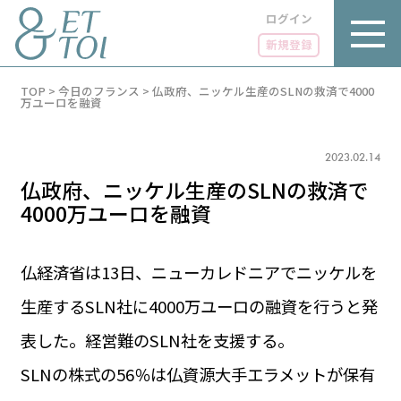
ログイン
新規登録
内
TOP
>
今日のフランス
>
仏政府、ニッケル生産のSLNの救済で4000
容
万ユーロを融資
を
ス
キ
2023.02.14
ッ
プ
仏政府、ニッケル生産のSLNの救済で
4000万ユーロを融資
仏経済省は13日、ニューカレドニアでニッケルを
LUXE
PARIS 14℃ / 12℃
リュクス
生産するSLN社に4000万ユーロの融資を行うと発
FR 21:19 ／ JP 04:19
GOURMET
表した。経営難のSLN社を支援する。
1€＝182.25円
グルメ
エトワとは
SLNの株式の56％は仏資源大手エラメットが保有
お問い合わせ
LIFE STYLE
ライフスタイル
広告掲載