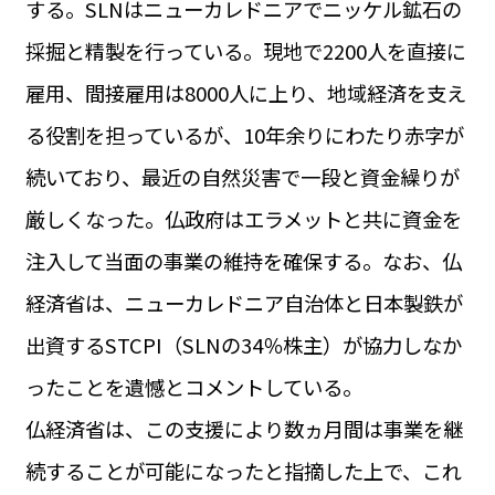
する。SLNはニューカレドニアでニッケル鉱石の
運営会社
BUSINESS
サイトポリシー
採掘と精製を行っている。現地で2200人を直接に
ビジネス・キャリア
雇用、間接雇用は8000人に上り、地域経済を支え
INFOS PRATIQUES
フランス生活
る役割を担っているが、10年余りにわたり赤字が
TAG
続いており、最近の自然災害で一段と資金繰りが
タグ
#トゥールーズ Toulouse
#レンタカー
#フランス旅行
厳しくなった。仏政府はエラメットと共に資金を
#パリ
#お土産
#トリビア
#データで読み解くフランス
#フランス郵便情報
#フランス交通機関
#求人
注入して当面の事業の維持を確保する。なお、仏
#フランスの教育制度
#アプリ
#いざという時に
#カルカッソンヌ Carcassonne
#サステナブル
経済省は、ニューカレドニア自治体と日本製鉄が
#フランス生活
#レシピ
#ビューティー
#コスメ
出資するSTCPI（SLNの34％株主）が協力しなか
#アルザス地方
#フランスの地方
#フロマージュ
#おでかけ
#歴史
#お菓子
#SDGs
#アート
#車生活
ったことを遺憾とコメントしている。
仏経済省は、この支援により数ヵ月間は事業を継
続することが可能になったと指摘した上で、これ