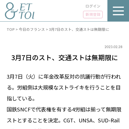
ログイン
新規登録
内
TOP
>
今日のフランス
>
3月7日のスト、交通ストは無期限に
容
を
ス
キ
2023.02.28
ッ
3月7日のスト、交通ストは無期限に
プ
3月7日（火）に年金改革反対の抗議行動が行われ
る。労組側は大規模なストライキを行うことを目
LUXE
PARIS 14℃ / 12℃
リュクス
指している。
FR 20:07 ／ JP 03:07
GOURMET
国鉄SNCFで代表権を有する4労組は揃って無期限
1€＝182.51円
グルメ
エトワとは
ストとすることを決定。CGT、UNSA、SUD-Rail
お問い合わせ
LIFE STYLE
ライフスタイル
広告掲載