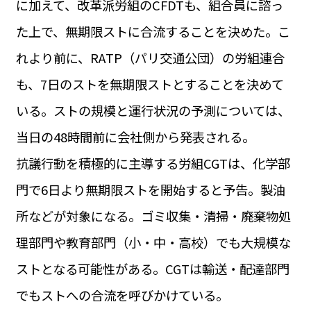
に加えて、改革派労組のCFDTも、組合員に諮っ
運営会社
BUSINESS
サイトポリシー
た上で、無期限ストに合流することを決めた。こ
ビジネス・キャリア
れより前に、RATP（パリ交通公団）の労組連合
INFOS PRATIQUES
フランス生活
も、7日のストを無期限ストとすることを決めて
TAG
いる。ストの規模と運行状況の予測については、
タグ
#トゥールーズ Toulouse
#レンタカー
#フランス旅行
当日の48時間前に会社側から発表される。
#パリ
#お土産
#トリビア
#データで読み解くフランス
#フランス郵便情報
#フランス交通機関
#求人
抗議行動を積極的に主導する労組CGTは、化学部
#フランスの教育制度
#アプリ
#いざという時に
#カルカッソンヌ Carcassonne
#サステナブル
門で6日より無期限ストを開始すると予告。製油
#フランス生活
#レシピ
#ビューティー
#コスメ
所などが対象になる。ゴミ収集・清掃・廃棄物処
#アルザス地方
#フランスの地方
#フロマージュ
#おでかけ
#歴史
#お菓子
#SDGs
#アート
#車生活
理部門や教育部門（小・中・高校）でも大規模な
ストとなる可能性がある。CGTは輸送・配達部門
でもストへの合流を呼びかけている。