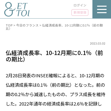
ログイン
新規登録
内
TOP
>
今日のフランス
>
仏経済成長率、10-12月期に0.1％（前の期
容
比）
を
ス
キ
2023.03.02
ッ
プ
仏経済成長率、10-12月期に0.1％（前
の期比）
2月28日発表のINSEE確報によると、10-12月期の
LUXE
PARIS 14℃ / 12℃
リュクス
仏経済成長率は0.1％（前の期比）となった。前の
FR 09:29 ／ JP 16:29
GOURMET
期の0.2％から減速したものの、プラス成長を維持
1€＝182.49円
グルメ
エトワとは
した。2022年通年の経済成長率は2.6％を記録し
お問い合わせ
LIFE STYLE
ライフスタイル
広告掲載