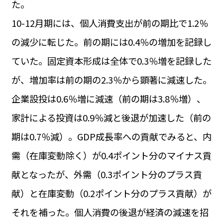
た。
運営会社
BUSINESS
サイトポリシー
10-12月期には、個人消費支出が前の期比で1.2％
ビジネス・キャリア
の減少に転じた。前の期には0.4％の増加を記録し
INFOS PRATIQUES
フランス生活
ていた。固定資本形成は全体で0.3％増を記録した
TAG
が、増加率は前の期の2.3％から顕著に減速した。
タグ
#トゥールーズ Toulouse
#レンタカー
#フランス旅行
企業設投は0.6％増に減速（前の期は3.8％増）、
#パリ
#お土産
#トリビア
#データで読み解くフランス
#フランス郵便情報
#フランス交通機関
#求人
家計による投資は0.9％減と後退が加速した（前の
#フランスの教育制度
#アプリ
#いざという時に
#カルカッソンヌ Carcassonne
#サステナブル
期は0.7％減）。GDP成長率への貢献でみると、内
#フランス生活
#レシピ
#ビューティー
#コスメ
需（在庫変動除く）が0.4ポイント分のマイナス貢
#アルザス地方
#フランスの地方
#フロマージュ
#おでかけ
#歴史
#お菓子
#SDGs
#アート
#車生活
献となったが、外需（0.3ポイント分のプラス貢
献）と在庫変動（0.2ポイント分のプラス貢献）が
それを補った。個人消費の後退が経済の減速を招