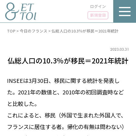
ログイン
新規登録
内
TOP
>
今日のフランス
>
仏総人口の10.3％が移民＝2021年統計
容
を
ス
キ
2023.03.31
ッ
仏総人口の10.3％が移民＝2021年統計
プ
INSEEは3月30日、移民に関する統計を発表し
た。2021年の数値と、2010年の初回調査時など
LUXE
PARIS 14℃ / 12℃
リュクス
と比較した。
FR 15:44 ／ JP 22:44
GOURMET
これによると、移民（外国で生まれた外国人で、
1€＝182.29円
グルメ
エトワとは
フランスに居住する者。帰化の有無は問わない）
お問い合わせ
LIFE STYLE
ライフスタイル
広告掲載