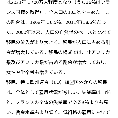
は2021年に700万人程度となり（うち36％はフラ
運営会社
BUSINESS
サイトポリシー
ンス国籍を取得）、全人口の10.3％を占めた。こ
ビジネス・キャリア
の割合は、1968年に6.5％、2011年に8.6％だっ
INFOS PRATIQUES
フランス生活
た。2000年以来、人口の自然増のペースと比べて
TAG
移民の流入がより大きく、移民が人口に占める割
タグ
#トゥールーズ Toulouse
#レンタカー
#フランス旅行
合が増大している。移民の構成では、北アフリカ
#パリ
#お土産
#トリビア
#データで読み解くフランス
#フランス郵便情報
#フランス交通機関
#求人
系及びアフリカ系が占める割合が増大しており、
#フランスの教育制度
#アプリ
#いざという時に
#カルカッソンヌ Carcassonne
#サステナブル
女性や学卒者も増えている。
#フランス生活
#レシピ
#ビューティー
#コスメ
移民、特に欧州連合（EU）加盟国外からの移民
#アルザス地方
#フランスの地方
#フロマージュ
#おでかけ
#歴史
#お菓子
#SDGs
#アート
#車生活
は、全体として雇用状況が厳しい。失業率は13％
と、フランスの全体の失業率である8％よりも高
い。賃金水準もより低く、低資格の雇用において