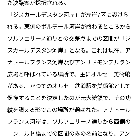
た決議案が採択される。
運営会社
BUSINESS
サイトポリシー
「ジスカールデスタン河岸」が左岸7区に設けら
ビジネス・キャリア
れる。東側のボルテール河岸が終わるところから
INFOS PRATIQUES
フランス生活
ソルフェリーノ通りとの交差点までの区間が「ジ
TAG
スカールデスタン河岸」となる。これは現在、ア
タグ
#トゥールーズ Toulouse
#レンタカー
#フランス旅行
ナトールフランス河岸及びアンリドモンテルラン
#パリ
#お土産
#トリビア
#データで読み解くフランス
#フランス郵便情報
#フランス交通機関
#求人
広場と呼ばれている場所で、主にオルセー美術館
#フランスの教育制度
#アプリ
#いざという時に
#カルカッソンヌ Carcassonne
#サステナブル
がある。かつてのオルセー鉄道駅を美術館として
#フランス生活
#レシピ
#ビューティー
#コスメ
保存することを決定したのが元大統領で、その功
#アルザス地方
#フランスの地方
#フロマージュ
#おでかけ
#歴史
#お菓子
#SDGs
#アート
#車生活
績を讃える形でこの場所が選ばれた。アナトール
フランス河岸は、ソルフェリーノ通りから西側の
コンコルド橋までの区間のみの名前となり、アン