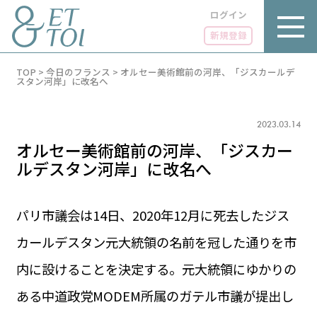
ログイン
新規登録
内
TOP
>
今日のフランス
>
オルセー美術館前の河岸、「ジスカールデ
容
スタン河岸」に改名へ
を
ス
キ
2023.03.14
ッ
プ
オルセー美術館前の河岸、「ジスカー
ルデスタン河岸」に改名へ
パリ市議会は14日、2020年12月に死去したジス
LUXE
PARIS 14℃ / 12℃
リュクス
カールデスタン元大統領の名前を冠した通りを市
FR 16:27 ／ JP 23:27
GOURMET
内に設けることを決定する。元大統領にゆかりの
1€＝182.36円
グルメ
エトワとは
ある中道政党MODEM所属のガテル市議が提出し
お問い合わせ
LIFE STYLE
ライフスタイル
広告掲載