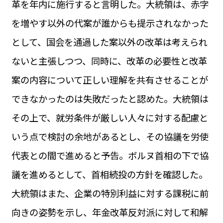
革を年内に施行すると言明した。大統領は、赤字
運営会社
BUSINESS
サイトポリシー
を増やす以外の代案が誰からも提示されなかった
ビジネス・キャリア
として、国会を通過した案以外の改革は考えられ
INFOS PRATIQUES
フランス生活
ないと主張しつつ、同時に、改革の必要性と改革
TAG
案の内容について正しい理解を共有させることが
タグ
#トゥールーズ Toulouse
#レンタカー
#フランス旅行
できなかったのは失敗だったと認めた。大統領は
#パリ
#お土産
#トリビア
#データで読み解くフランス
#フランス郵便情報
#フランス交通機関
#求人
その上で、就労条件が厳しい人々に対する配慮と
#フランスの教育制度
#アプリ
#いざという時に
#カルカッソンヌ Carcassonne
#サステナブル
いう点で検討の余地があるとし、その協議を労使
#フランス生活
#レシピ
#ビューティー
#コスメ
代表との間で進めると予告。ボルヌ首相の下で協
#アルザス地方
#フランスの地方
#フロマージュ
#おでかけ
#歴史
#お菓子
#SDGs
#アート
#車生活
議を進めるとして、首相続投の方針を確認した。
大統領はまた、企業の特別利益に対する課税に前
向きの姿勢を示し、年金改革反対派に対して和解