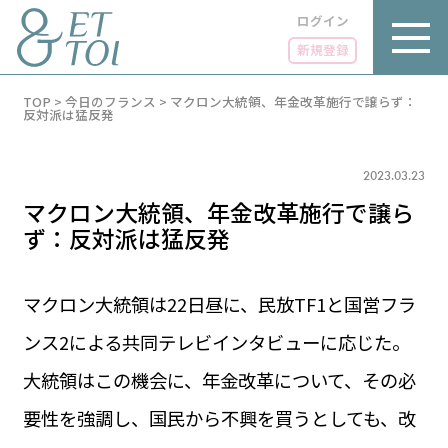
ログイン
新規登録
内
TOP
>
今日のフランス
>
マクロン大統領、年金改革施行で譲らず：
容
反対派は猛反発
を
ス
キ
2023.03.23
ッ
プ
マクロン大統領、年金改革施行で譲ら
ず：反対派は猛反発
マクロン大統領は22日昼に、民放TF1と国営フラ
LUXE
PARIS 14℃ / 12℃
リュクス
ンス2による共同テレビインタビューに応じた。
FR 18:05 ／ JP 01:05
GOURMET
大統領はこの機会に、年金改革について、その必
1€＝182.37円
グルメ
エトワとは
要性を強調し、国民から不興を買うとしても、改
お問い合わせ
LIFE STYLE
ライフスタイル
広告掲載