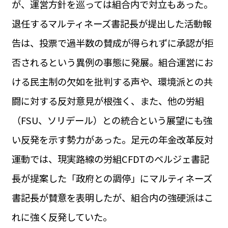
が、運営方針を巡っては組合内で対立もあった。
運営会社
BUSINESS
サイトポリシー
退任するマルティネーズ書記長が提出した活動報
ビジネス・キャリア
告は、投票で過半数の賛成が得られずに承認が拒
INFOS PRATIQUES
フランス生活
否されるという異例の事態に発展。組合運営にお
TAG
ける民主制の欠如を批判する声や、環境派との共
タグ
#トゥールーズ Toulouse
#レンタカー
#フランス旅行
闘に対する反対意見が根強く、また、他の労組
#パリ
#お土産
#トリビア
#データで読み解くフランス
#フランス郵便情報
#フランス交通機関
#求人
（FSU、ソリデール）との統合という展望にも強
#フランスの教育制度
#アプリ
#いざという時に
#カルカッソンヌ Carcassonne
#サステナブル
い反発を示す勢力があった。足元の年金改革反対
#フランス生活
#レシピ
#ビューティー
#コスメ
運動では、現実路線の労組CFDTのベルジェ書記
#アルザス地方
#フランスの地方
#フロマージュ
#おでかけ
#歴史
#お菓子
#SDGs
#アート
#車生活
長が提案した「政府との調停」にマルティネーズ
書記長が賛意を表明したが、組合内の強硬派はこ
れに強く反発していた。