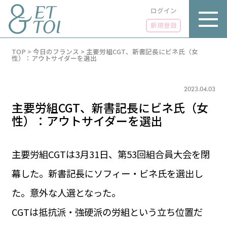
ログイン
新規登録
内
TOP
>
今日のフランス
>
主要労組CGT、新書記長にビネ氏（女
容
性）：アウトサイダーを選出
を
ス
キ
2023.04.03
ッ
プ
主要労組CGT、新書記長にビネ氏（女
性）：アウトサイダーを選出
主要労組CGTは3月31日、第53回組合員大会を閉
LUXE
PARIS 14℃ / 12℃
リュクス
幕した。新書記長にソフィー・ビネ氏を選出し
FR 05:02 ／ JP 12:02
GOURMET
た。意外な人選となった。
1€＝182.73円
グルメ
エトワとは
CGTは抵抗派・強硬派の労組という立ち位置だ
お問い合わせ
LIFE STYLE
ライフスタイル
広告掲載