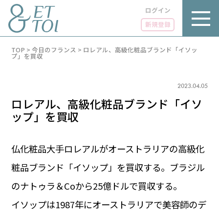
ログイン
新規登録
内
TOP
>
今日のフランス
>
ロレアル、高級化粧品ブランド「イソッ
容
プ」を買収
を
ス
キ
2023.04.05
ッ
プ
ロレアル、高級化粧品ブランド「イソ
ップ」を買収
仏化粧品大手ロレアルがオーストラリアの高級化
LUXE
PARIS 14℃ / 12℃
リュクス
粧品ブランド「イソップ」を買収する。ブラジル
FR 08:53 ／ JP 15:53
GOURMET
のナトゥラ＆Coから25億ドルで買収する。
1€＝182.37円
グルメ
エトワとは
イソップは1987年にオーストラリアで美容師のデ
お問い合わせ
LIFE STYLE
ライフスタイル
広告掲載