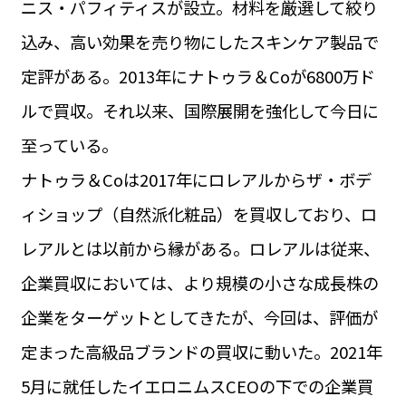
ニス・パフィティスが設立。材料を厳選して絞り
運営会社
BUSINESS
サイトポリシー
込み、高い効果を売り物にしたスキンケア製品で
ビジネス・キャリア
定評がある。2013年にナトゥラ＆Coが6800万ド
INFOS PRATIQUES
フランス生活
ルで買収。それ以来、国際展開を強化して今日に
TAG
至っている。
タグ
#トゥールーズ Toulouse
#レンタカー
#フランス旅行
ナトゥラ＆Coは2017年にロレアルからザ・ボデ
#パリ
#お土産
#トリビア
#データで読み解くフランス
#フランス郵便情報
#フランス交通機関
#求人
ィショップ（自然派化粧品）を買収しており、ロ
#フランスの教育制度
#アプリ
#いざという時に
#カルカッソンヌ Carcassonne
#サステナブル
レアルとは以前から縁がある。ロレアルは従来、
#フランス生活
#レシピ
#ビューティー
#コスメ
企業買収においては、より規模の小さな成長株の
#アルザス地方
#フランスの地方
#フロマージュ
#おでかけ
#歴史
#お菓子
#SDGs
#アート
#車生活
企業をターゲットとしてきたが、今回は、評価が
定まった高級品ブランドの買収に動いた。2021年
5月に就任したイエロニムスCEOの下での企業買