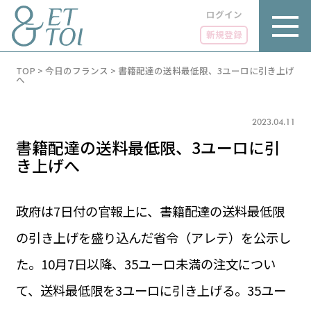
ログイン
新規登録
内
TOP
>
今日のフランス
>
書籍配達の送料最低限、3ユーロに引き上げ
容
へ
を
ス
キ
2023.04.11
ッ
プ
書籍配達の送料最低限、3ユーロに引
き上げへ
政府は7日付の官報上に、書籍配達の送料最低限
LUXE
PARIS 14℃ / 12℃
リュクス
の引き上げを盛り込んだ省令（アレテ）を公示し
FR 22:46 ／ JP 05:46
GOURMET
た。10月7日以降、35ユーロ未満の注文につい
1€＝182.56円
グルメ
エトワとは
て、送料最低限を3ユーロに引き上げる。35ユー
お問い合わせ
LIFE STYLE
ライフスタイル
広告掲載