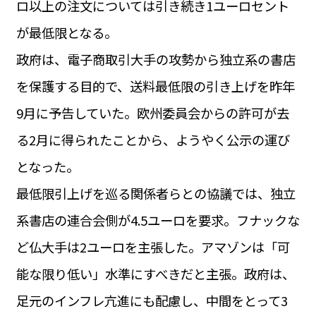
ロ以上の注文については引き続き1ユーロセント
運営会社
BUSINESS
サイトポリシー
が最低限となる。
ビジネス・キャリア
政府は、電子商取引大手の攻勢から独立系の書店
INFOS PRATIQUES
フランス生活
を保護する目的で、送料最低限の引き上げを昨年
TAG
9月に予告していた。欧州委員会からの許可が去
タグ
#トゥールーズ Toulouse
#レンタカー
#フランス旅行
る2月に得られたことから、ようやく公示の運び
#パリ
#お土産
#トリビア
#データで読み解くフランス
#フランス郵便情報
#フランス交通機関
#求人
となった。
#フランスの教育制度
#アプリ
#いざという時に
#カルカッソンヌ Carcassonne
#サステナブル
最低限引上げを巡る関係者らとの協議では、独立
#フランス生活
#レシピ
#ビューティー
#コスメ
系書店の連合会側が4.5ユーロを要求。フナックな
#アルザス地方
#フランスの地方
#フロマージュ
#おでかけ
#歴史
#お菓子
#SDGs
#アート
#車生活
ど仏大手は2ユーロを主張した。アマゾンは「可
能な限り低い」水準にすべきだと主張。政府は、
足元のインフレ亢進にも配慮し、中間をとって3