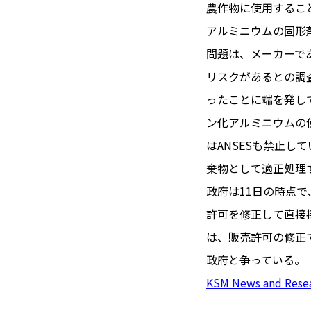
TOI（エ
農作物に使用するこ
アルミニウムの固形
トワ）
問題は、メーカーで
LUXE
TAG
リスクがあるとの調
リュクス
タグ
ったことに端を発し
#トゥールーズ 
ン化アルミニウムの
GOURMET
#フランス旅
はANSESも禁止
グルメ
#データで読
棄物として適正処理
#フランス郵
政府は11日の時点で
LIFE STYLE
#求人
#フ
許可を修正して直接
ライフスタイル
#いざという
は、販売許可の修正
#カルカッソンヌ 
政府と争っている。
BUSINESS
#フランス生
ビジネス・キャリア
KSM News and Rese
#コスメ
#