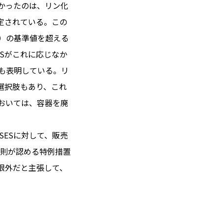
なかったのは、リン化
定されている。この
U）の基準値を超える
 14℃ / 12℃
Sがこれに応じなか
10:26 ／ JP 17:26
向も表明している。リ
＝182.20円
選択肢もあり、これ
においては、容器を廃
とは
合わせ
載
SESに対して、販売
社
規則が認める特例措置
ポリシー
限外だと主張して、