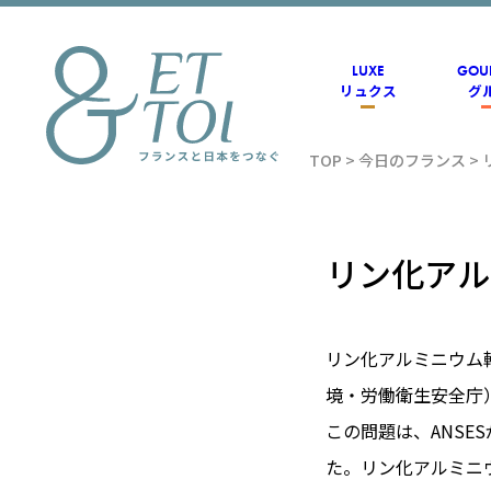
内
容
を
ス
LUXE
GOU
キ
リュクス
グ
ッ
プ
TOP
>
今日のフランス
>
フラン
ス情報
リン化アル
メディ
リン化アルミニウム
境・労働衛生安全庁
アのET
この問題は、ANS
た。リン化アルミニ