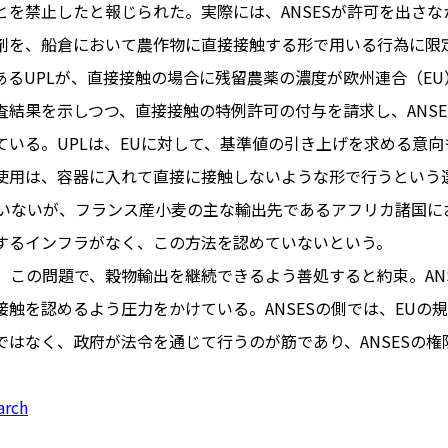
とを禁止したと報じられた。実際には、ANSESが許可を出さ
剤を、船倉において農作物に直接接触する形で用いる行為に限
あるUPLが、直接接触の場合に残留農薬の濃度が欧州連合（E
PARIS
査結果を示しつつ、直接接触の特例許可の付与を請求し、ANSE
FR 
ている。UPLは、EUに対して、基準値の引き上げを求める意
1€
Toulouse
#レンタカー
使用は、容器に入れて直接に接触しないような形で行うという
行
#パリ
#お土産
#トリビア
していないが、フランス産小麦の主な輸出先であるアフリカ諸国
エトワ
み解くフランス
するインフラがなく、この方法を認めていないという。
お問い
便情報
#フランス交通機関
広告掲
、この問題で、穀物輸出を継続できるよう善処すると約束。AN
ランスの教育制度
#アプリ
運営会
接触を認めるよう圧力をかけている。ANSESの側では、EUの
サイト
時に
ではなく、政府が法令を通じて行うのが筋であり、ANSESの権
Carcassonne
#サステナブル
活
#レシピ
#ビューティー
arch
アルザス地方
#フランスの地方