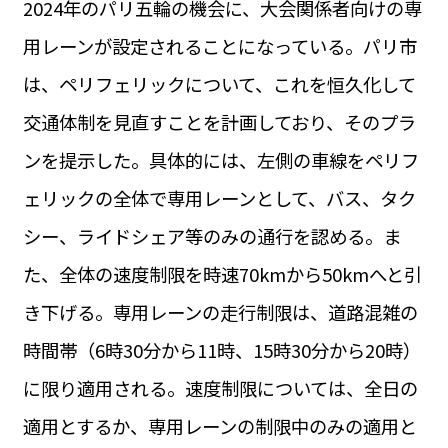
2024年のパリ五輪の機会に、大会関係者向けの専
運営会社
BUSINESS
サイトポリシー
用レーンが設定されることになっている。パリ市
ビジネス・キャリア
は、ペリフェリックについて、これを恒久化して
INFOS PRATIQUES
フランス生活
交通体制を見直すことを計画しており、そのプラ
TAG
ンを提示した。具体的には、左側の車線をペリフ
タグ
#トゥールーズ Toulouse
#レンタカー
#フランス旅行
ェリックの全体で専用レーンとして、バス、タク
#パリ
#お土産
#トリビア
#データで読み解くフランス
#フランス郵便情報
#フランス交通機関
#求人
シー、ライドシェア等のみの通行を認める。ま
#フランスの教育制度
#アプリ
#いざという時に
#カルカッソンヌ Carcassonne
#サステナブル
た、全体の速度制限を時速70kmから50kmへと引
#フランス生活
#レシピ
#ビューティー
#コスメ
き下げる。専用レーンの走行制限は、道路混雑の
#アルザス地方
#フランスの地方
#フロマージュ
#おでかけ
#歴史
#お菓子
#SDGs
#アート
#車生活
時間帯（6時30分から11時、15時30分から20時）
に限り適用される。速度制限については、全日の
適用とするか、専用レーンの制限中のみの適用と