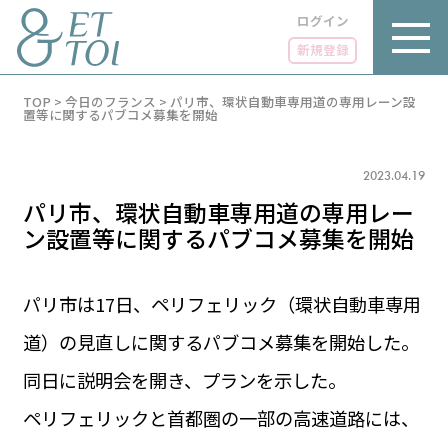
ログイン
新規登録
内
TOP
>
今日のフランス
>
パリ市、環状自動車専用道の専用レーン設
容
置等に関するパブコメ募集を開始
を
ス
キ
2023.04.19
ッ
プ
パリ市、環状自動車専用道の専用レー
ン設置等に関するパブコメ募集を開始
パリ市は17日、ペリフェリック（環状自動車専用
LUXE
PARIS 14℃ / 12℃
リュクス
道）の見直しに関するパブコメ募集を開始した。
FR 21:15 ／ JP 04:15
GOURMET
同日に説明会を開き、プランを示した。
1€＝182.26円
グルメ
エトワとは
ペリフェリックと首都圏の一部の高速道路には、
お問い合わせ
LIFE STYLE
ライフスタイル
広告掲載