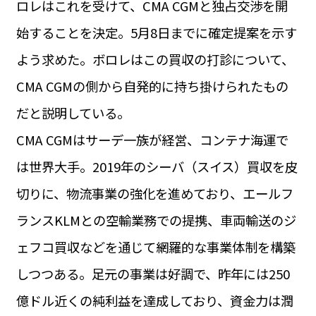
ロレはこれを受けて、CMA CGMと独占交渉を開
運営会社
BUSINESS
サイトポリシー
始することを決定。5月8日までに確定提案を示す
ビジネス・キャリア
よう求めた。ボロレはこの買収の打診について、
INFOS PRATIQUES
フランス生活
CMA CGMの側から自発的に持ち掛けられたもの
TAG
だと説明している。
タグ
#トゥールーズ Toulouse
#レンタカー
#フランス旅行
CMA CGMはサーデ一族が経営、コンテナ海運で
#パリ
#お土産
#トリビア
#データで読み解くフランス
#フランス郵便情報
#フランス交通機関
#求人
は世界大手。2019年のシーバ（スイス）買収を皮
#フランスの教育制度
#アプリ
#いざという時に
#カルカッソンヌ Carcassonne
#サステナブル
切りに、物流事業の強化を進めており、エールフ
#フランス生活
#レシピ
#ビューティー
#コスメ
ランスKLMとの空輸業務での提携、車両輸送のジ
#アルザス地方
#フランスの地方
#フロマージュ
#おでかけ
#歴史
#お菓子
#SDGs
#アート
#車生活
ェフコ買収などを通じて網羅的な事業体制を構築
しつつある。足元の事業は好調で、昨年には250
億ドル近くの純利益を達成しており、資金力は潤