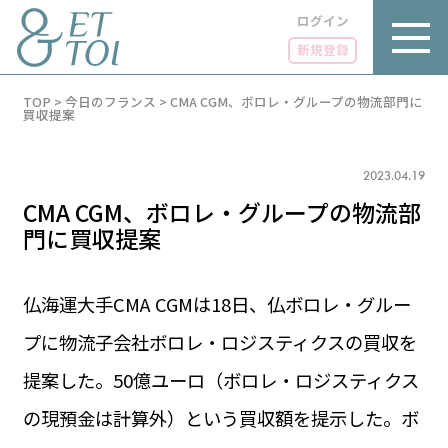
ログイン
新規登録
内
TOP
>
今日のフランス
>
CMA CGM、ボロレ・グループの物流部門に
容
買収提案
を
ス
キ
2023.04.19
ッ
プ
CMA CGM、ボロレ・グループの物流部
門に買収提案
仏海運大手CMA CGMは18日、仏ボロレ・グルー
LUXE
PARIS 14℃ / 12℃
リュクス
プに物流子会社ボロレ・ロジスティクスの買収を
FR 23:30 ／ JP 06:30
GOURMET
提案した。50億ユーロ（ボロレ・ロジスティクス
1€＝182.37円
グルメ
エトワとは
の現預金は計算外）という買収額を提示した。ボ
お問い合わせ
LIFE STYLE
ライフスタイル
広告掲載