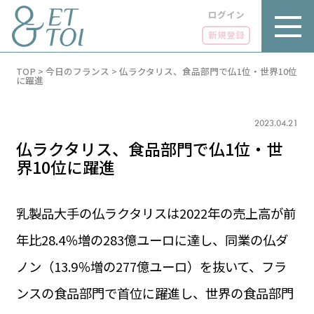
ログイン
新規登録
内
TOP
>
今日のフランス
>
仏ラクタリス、食品部門で仏1位・世界10位
容
に躍進
を
ス
キ
2023.04.21
ッ
プ
仏ラクタリス、食品部門で仏1位・世
界10位に躍進
乳製品大手の仏ラクタリスは2022年の売上高が前
LUXE
PARIS 14℃ / 12℃
リュクス
年比28.4％増の283億ユーロに達し、同業の仏ダ
FR 09:17 ／ JP 16:17
GOURMET
ノン（13.9％増の277億ユーロ）を抜いて、フラ
1€＝182.37円
グルメ
エトワとは
ンスの食品部門で首位に躍進し、世界の食品部門
お問い合わせ
LIFE STYLE
ライフスタイル
広告掲載