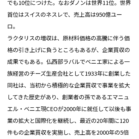
でも10位につけた。なおダノンは世界11位。世界
運営会社
BUSINESS
サイトポリシー
首位はスイスのネスレで、売上高は950億ユー
ビジネス・キャリア
ロ。
INFOS PRATIQUES
フランス生活
ラクタリスの増収は、原材料価格の高騰に伴う価
TAG
格の引き上げに負うところもあるが、企業買収の
タグ
#トゥールーズ Toulouse
#レンタカー
#フランス旅行
成果でもある。仏西部ラバルでベニエ家による一
#パリ
#お土産
#トリビア
#データで読み解くフランス
#フランス郵便情報
#フランス交通機関
#求人
族経営のチーズ生産会社として1933年に創業した
#フランスの教育制度
#アプリ
#いざという時に
#カルカッソンヌ Carcassonne
#サステナブル
同社は、当初から積極的な企業買収で事業を拡大
#フランス生活
#レシピ
#ビューティー
#コスメ
してきた歴史があり、創業者の孫であるエマニュ
#アルザス地方
#フランスの地方
#フロマージュ
#おでかけ
#歴史
#お菓子
#SDGs
#アート
#車生活
エル・ベニエ現CEOが2000年に就任して以後も事
業の拡大と国際化を継続し、最近の20年間に120
件もの企業買収を実施し、売上高を2000年の5倍