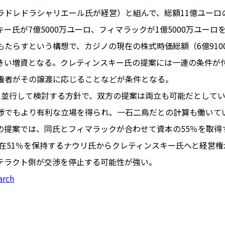
ュ
#おでかけ
#歴史
#お菓子
ラドレドラシャリエール氏が経営）と組んで、総額11億ユーロ
ート
#車生活
ー氏が7億5000万ユーロ、フィマラックが1億5000万ユーロ
もたらすという構想で、カジノの現在の株式時価総額（6億910
きい増資となる。クレティンスキー氏の提案には一連の条件が
権者がその譲渡に応じることなどが条件となる。
を並行して検討する方針で、双方の提案は両立も可能だとして
渉でもより有利な立場を得られ、一石二鳥だとの計算も働いて
の提案では、同氏とフィマラックが合わせて資本の55％を取得
現在51％を保持するナウリ氏からクレティンスキー氏へと経営
テラクト側が交渉を停止する可能性が強い。
arch