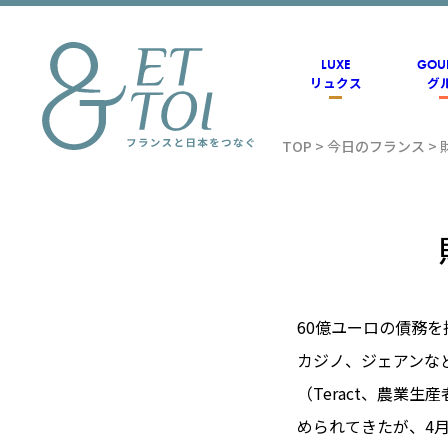
内
容
を
ス
LUXE
GOU
キ
リュクス
グ
ッ
プ
TOP
>
今日のフランス
>
フラン
ス情報
メディ
60億ユーロの債務
カジノ、ジェアンな
アのET
（Teract、農業
められてきたが、4