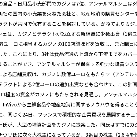
の食品・日用品小売部門でカジノは7位、アンテルマルシェは3
両社の国内の小売業を束ねた会社と、地産地消の購買センター
ラクトが共同で保有することを検討している。かねてよりカジ
PARIS
シェは、カジノとテラクトが設立する新組織に少数出資（1億
FR 
1億ユーロに相当するカジノの100店舗ほどを買収し、また購買
1€
Toulouse
#レンタカー
した。これにより、3社は食品流通の上流から下流までをカバ
行
#パリ
#お土産
#トリビア
することができ、アンテルマルシェが保有する強力な購買シス
エトワ
み解くフランス
による店舗買収は、カジノに数億ユーロをもたらす（アンテル
お問い
便情報
#フランス交通機関
広告掲
テラクトによる2億ユーロの追加出資なども合わせて、この計
ランスの教育制度
#アプリ
運営会
ーロ程度の資金がカジノにもたらされる見通し。アンテルマル
サイト
時に
InVivoから生鮮食品や地産地消に関するノウハウを得ること
Carcassonne
#サステナブル
に、同じく24日、フランスで積極的な企業買収を展開するチェ
活
#レシピ
#ビューティー
ー氏が、大型の増資計画をカジノに提案した。同氏はすでにカジ
アルザス地方
#フランスの地方
ナウリ氏に次ぐ大株主になっているが、3番目の株主（2.6％を