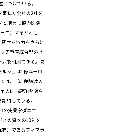
位につけている。
を束ねた会社の2社を
ノと購買で協力関係
 14℃ / 12℃
ユーロ）するととも
22:06 ／ JP 05:06
に関する協力をさらに
＝182.22円
ーする垂直統合型のビ
テムを利用できる。ま
とは
マルシェは2億ユーロ
合わせ
載
画では、（店舗譲渡の
社
シェの側も店舗を増や
ポリシー
を期待している。
コの実業家ダニエ
ノの資本の10％を
保有）であるフィマラ