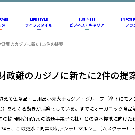
RMET
LIFE STYLE
BUSINESS
INFOS 
ルメ
ライフスタイル
ビジネス・キャリア
フラ
財政難のカジノに新たに2件の提案
財政難のカジノに新たに2件の提
を抱える仏食品・日用品小売大手カジノ・グループ（傘下にモノ
ど）をめぐる動きが活発化している。すでにオーガニック食品
生産者の協同組合InVivoの流通事業子会社）との資本提携に向け
月24日、この交渉に同業の仏アンテルマルシェ（ムスクテール