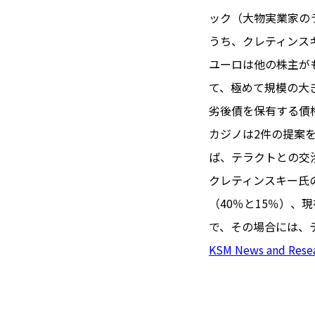
#フロマージ
INFOS PRATIQUES
ック（大物実業家の
#SDGs
#ア
フランス生活
うち、クレティンスキ
ユーロは他の株主が
て、極めて規模の大
劣後債を保有する債
カジノは2件の提案
ば、テラクトとの交
クレティンスキー氏
（40％と15％）、
で、その場合には、
KSM News and Rese