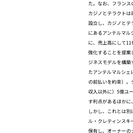
TOI（エ
た。なお、フランス
カジノとテラクトは
トワ）
設立し、カジノとテ
LUXE
TAG
にあるアンテルマル
リュクス
タグ
に、売上高にして1
#トゥールーズ 
強化することを提案
GOURMET
#フランス旅
ジネスモデルを構築
グルメ
#データで読
たアンテルマルシェ
#フランス郵
の前払いを約束）。
LIFE STYLE
#求人
#フ
収入以外に）5億ユ
ライフスタイル
#いざという
す利点があるほかに、
#カルカッソンヌ 
しかし、これとは別
BUSINESS
#フランス生
ビジネス・キャリア
ル・クレティンスキ
#コスメ
#
保有し、オーナーの