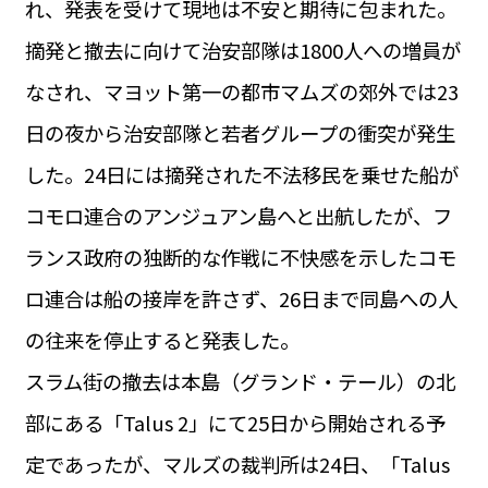
れ、発表を受けて現地は不安と期待に包まれた。
運営会社
BUSINESS
サイトポリシー
摘発と撤去に向けて治安部隊は1800人への増員が
ビジネス・キャリア
なされ、マヨット第一の都市マムズの郊外では23
INFOS PRATIQUES
フランス生活
日の夜から治安部隊と若者グループの衝突が発生
TAG
した。24日には摘発された不法移民を乗せた船が
タグ
#トゥールーズ Toulouse
#レンタカー
#フランス旅行
コモロ連合のアンジュアン島へと出航したが、フ
#パリ
#お土産
#トリビア
#データで読み解くフランス
#フランス郵便情報
#フランス交通機関
#求人
ランス政府の独断的な作戦に不快感を示したコモ
#フランスの教育制度
#アプリ
#いざという時に
#カルカッソンヌ Carcassonne
#サステナブル
ロ連合は船の接岸を許さず、26日まで同島への人
#フランス生活
#レシピ
#ビューティー
#コスメ
の往来を停止すると発表した。
#アルザス地方
#フランスの地方
#フロマージュ
#おでかけ
#歴史
#お菓子
#SDGs
#アート
#車生活
スラム街の撤去は本島（グランド・テール）の北
部にある「Talus 2」にて25日から開始される予
定であったが、マルズの裁判所は24日、「Talus