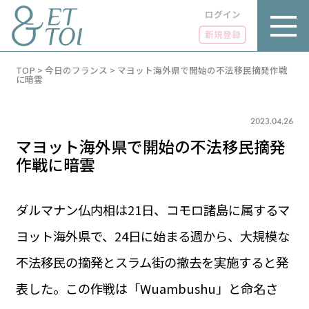
ログイン
新規登録
内
TOP
>
今日のフランス
>
マヨット海外県で開始の不法移民摘発作戦
容
に暗雲
を
ス
キ
2023.04.26
ッ
プ
マヨット海外県で開始の不法移民摘発
作戦に暗雲
ダルマナン仏内相は21日、コモロ諸島に属するマ
LUXE
PARIS 14℃ / 12℃
リュクス
ヨット海外県で、24日に始まる週から、大規模な
FR 09:13 ／ JP 16:13
GOURMET
不法移民の摘発とスラム街の撤去を実施すると発
1€＝182.37円
グルメ
エトワとは
表した。この作戦は「Wuambushu」と命名さ
お問い合わせ
LIFE STYLE
ライフスタイル
広告掲載