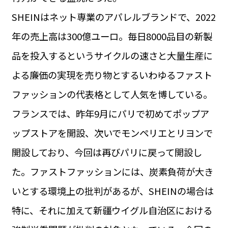
運営会社
SHEINはネット専業のアパレルブランドで、2022
BUSINESS
サイトポリシー
ビジネス・キャリア
年の売上高は300億ユーロ。毎日8000品目の新製
INFOS PRATIQUES
品を投入するというサイクルの速さと大量生産に
フランス生活
よる廉価の実現を売り物とするいわゆるファスト
TAG
タグ
#トゥールーズ Toulouse
#レンタカー
#フランス旅行
ファッションの代表格として人気を博している。
#パリ
#お土産
#トリビア
#データで読み解くフランス
フランスでは、昨年9月にパリで初めてポップア
#フランス郵便情報
#フランス交通機関
#求人
#フランスの教育制度
#アプリ
#いざという時に
ップストアを開設、次いでモンペリエとリヨンで
#カルカッソンヌ Carcassonne
#サステナブル
#フランス生活
#レシピ
#ビューティー
#コスメ
開設しており、今回は再びパリに戻って開設し
#アルザス地方
#フランスの地方
#フロマージュ
#おでかけ
#歴史
#お菓子
#SDGs
#アート
#車生活
た。ファストファッションには、炭素負荷が大き
いとする環境上の批判があるが、SHEINの場合は
特に、それに加えて新疆ウイグル自治区における