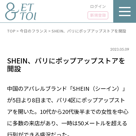
ログイン
新規登録
内
TOP
>
今日のフランス
>
SHEIN、パリにポップアップストアを開設
容
を
ス
キ
2023.05.09
ッ
SHEIN、パリにポップアップストアを
プ
開設
中国のアパレルブランド「SHEIN（シーイン）」
LUXE
PARIS 14℃ / 12℃
リュクス
が5日より8日まで、パリ4区にポップアップスト
FR 06:29 ／ JP 13:29
アを開いた。10代から20代後半までの女性を中心
GOURMET
1€＝182.37円
グルメ
エトワとは
に多数の来店があり、一時は50メートルを超える
お問い合わせ
LIFE STYLE
ライフスタイル
行列ができる盛況だった。
広告掲載