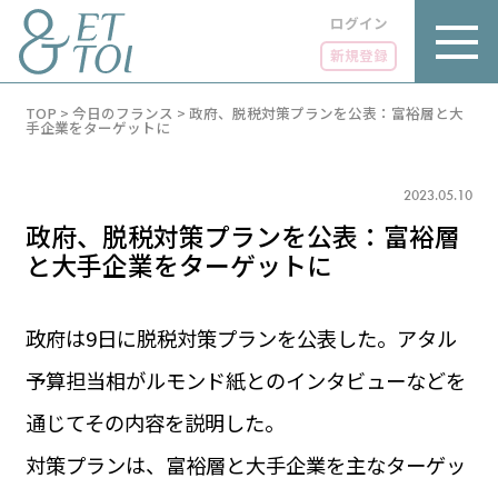
ログイン
新規登録
内
TOP
>
今日のフランス
>
政府、脱税対策プランを公表：富裕層と大
容
手企業をターゲットに
を
ス
キ
2023.05.10
ッ
プ
政府、脱税対策プランを公表：富裕層
と大手企業をターゲットに
政府は9日に脱税対策プランを公表した。アタル
LUXE
PARIS 14℃ / 12℃
リュクス
予算担当相がルモンド紙とのインタビューなどを
FR 01:33 ／ JP 08:33
GOURMET
通じてその内容を説明した。
1€＝182.53円
グルメ
エトワとは
対策プランは、富裕層と大手企業を主なターゲッ
お問い合わせ
LIFE STYLE
ライフスタイル
広告掲載