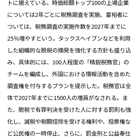
トに据えている。時価総額トップ100の上場企業
運営会社
BUSINESS
サイトポリシー
については2年ごとに税務調査を実施、富裕者に
ビジネス・キャリア
ついては、税務調査の実施件数を2027年までに
INFOS PRATIQUES
フランス生活
25％増やすという。タックスヘイブンなどを利用
TAG
した組織的な脱税の摘発を強化する方針も盛り込
タグ
#トゥールーズ Toulouse
#レンタカー
#フランス旅行
み、具体的には、100人程度の「精鋭税務官」の
#パリ
#お土産
#トリビア
#データで読み解くフランス
#フランス郵便情報
#フランス交通機関
#求人
チームを編成し、外国における情報活動を含めた
#フランスの教育制度
#アプリ
#いざという時に
#カルカッソンヌ Carcassonne
#サステナブル
調査権を付与するプランを提示した。税務官は全
#フランス生活
#レシピ
#ビューティー
#コスメ
体で2027年までに1500人の増員がなされる。ま
#アルザス地方
#フランスの地方
#フロマージュ
#おでかけ
#歴史
#お菓子
#SDGs
#アート
#車生活
た、脱税で有罪判決を受けた人に対する罰則も強
化し、減税や税額控除を受ける権利や、投票権な
ど公民権の一時停止、さらに、罰金刑と公益奉仕