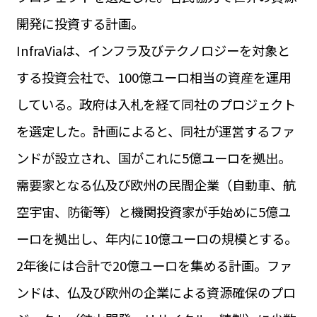
運営会社
開発に投資する計画。
BUSINESS
サイトポリシー
ビジネス・キャリア
InfraViaは、インフラ及びテクノロジーを対象と
INFOS PRATIQUES
する投資会社で、100億ユーロ相当の資産を運用
フランス生活
している。政府は入札を経て同社のプロジェクト
TAG
タグ
#トゥールーズ Toulouse
#レンタカー
#フランス旅行
を選定した。計画によると、同社が運営するファ
#パリ
#お土産
#トリビア
#データで読み解くフランス
ンドが設立され、国がこれに5億ユーロを拠出。
#フランス郵便情報
#フランス交通機関
#求人
#フランスの教育制度
#アプリ
#いざという時に
需要家となる仏及び欧州の民間企業（自動車、航
#カルカッソンヌ Carcassonne
#サステナブル
#フランス生活
#レシピ
#ビューティー
#コスメ
空宇宙、防衛等）と機関投資家が手始めに5億ユ
#アルザス地方
#フランスの地方
#フロマージュ
#おでかけ
#歴史
#お菓子
#SDGs
#アート
#車生活
ーロを拠出し、年内に10億ユーロの規模とする。
2年後には合計で20億ユーロを集める計画。ファ
ンドは、仏及び欧州の企業による資源確保のプロ