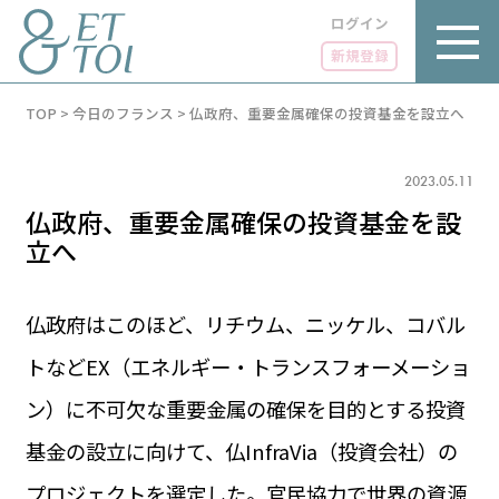
ログイン
新規登録
内
TOP
>
今日のフランス
>
仏政府、重要金属確保の投資基金を設立へ
容
を
ス
キ
2023.05.11
ッ
仏政府、重要金属確保の投資基金を設
プ
立へ
仏政府はこのほど、リチウム、ニッケル、コバル
LUXE
PARIS 14℃ / 12℃
リュクス
トなどEX（エネルギー・トランスフォーメーショ
FR 17:47 ／ JP 00:47
ン）に不可欠な重要金属の確保を目的とする投資
GOURMET
1€＝182.14円
グルメ
エトワとは
基金の設立に向けて、仏InfraVia（投資会社）の
お問い合わせ
LIFE STYLE
ライフスタイル
プロジェクトを選定した。官民協力で世界の資源
広告掲載