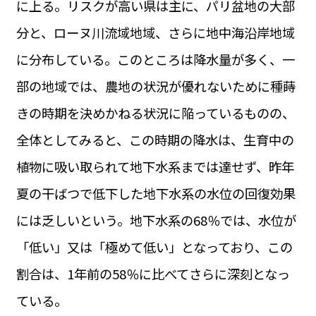
に上る。リスクが高い県は主に、パリ盆地の大部
運営会社
BUSINESS
サイトポリシー
分と、ローヌ川流域地域、さらに地中海沿岸地域
ビジネス・キャリア
に分布している。このところは降水量が多く、一
INFOS PRATIQUES
フランス生活
部の地域では、農地の状況が優れないために種蒔
TAG
きの時期を決めかねる状況に陥っているものの、
タグ
#トゥールーズ Toulouse
#レンタカー
#フランス旅行
全体としてみると、この時期の降水は、生育中の
#パリ
#お土産
#トリビア
#データで読み解くフランス
#フランス郵便情報
#フランス交通機関
#求人
植物に吸い取られて地下水系までは達せず、昨年
#フランスの教育制度
#アプリ
#いざという時に
#カルカッソンヌ Carcassonne
#サステナブル
夏の干ばつで低下した地下水系の水位の回復効果
#フランス生活
#レシピ
#ビューティー
#コスメ
には乏しいという。地下水系の68％では、水位が
#アルザス地方
#フランスの地方
#フロマージュ
#おでかけ
#歴史
#お菓子
#SDGs
#アート
#車生活
「低い」又は「極めて低い」となっており、この
割合は、1年前の58％に比べてさらに深刻となっ
ている。