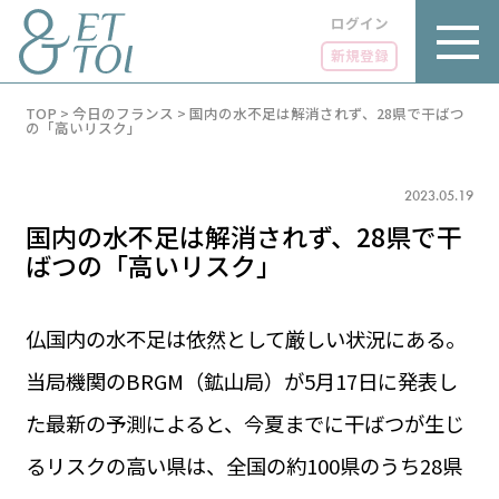
ログイン
新規登録
内
TOP
>
今日のフランス
>
国内の水不足は解消されず、28県で干ばつ
容
の「高いリスク」
を
ス
キ
2023.05.19
ッ
プ
国内の水不足は解消されず、28県で干
ばつの「高いリスク」
仏国内の水不足は依然として厳しい状況にある。
LUXE
PARIS 14℃ / 12℃
リュクス
当局機関のBRGM（鉱山局）が5月17日に発表し
FR 20:05 ／ JP 03:05
GOURMET
た最新の予測によると、今夏までに干ばつが生じ
1€＝182.37円
グルメ
エトワとは
るリスクの高い県は、全国の約100県のうち28県
お問い合わせ
LIFE STYLE
ライフスタイル
広告掲載