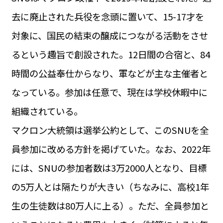
運営会社
去に廃止された兵役を念頭に置いて、15-17才を
BUSINESS
サイトポリシー
ビジネス・キャリア
対象に、国民の結束の醸成につながる活動をさせ
INFOS PRATIQUES
るという趣旨で創設された。12日間の合宿と、84
フランス生活
時間の公益奉仕からなり、軍などが主な主催者と
TAG
タグ
#トゥールーズ Toulouse
#レンタカー
#フランス旅行
なっている。参加は任意で、現在は学校休暇中に
#パリ
#お土産
#トリビア
#データで読み解くフランス
組織されている。
#フランス郵便情報
#フランス交通機関
#求人
#フランスの教育制度
#アプリ
#いざという時に
マクロン大統領は選挙公約として、このSNUを全
#カルカッソンヌ Carcassonne
#サステナブル
#フランス生活
#レシピ
#ビューティー
#コスメ
員参加に改める方針を掲げていた。なお、2022年
#アルザス地方
#フランスの地方
#フロマージュ
#おでかけ
#歴史
#お菓子
#SDGs
#アート
#車生活
には、SNUの参加者数は3万2000人となり、目標
の5万人とは隔たりが大きい（ちなみに、高校1年
生の生徒数は80万人に上る）。ただ、全員参加と