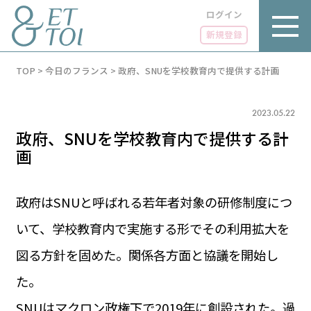
ログイン
新規登録
内
TOP
>
今日のフランス
>
政府、SNUを学校教育内で提供する計画
容
を
ス
キ
2023.05.22
ッ
政府、SNUを学校教育内で提供する計
プ
画
政府はSNUと呼ばれる若年者対象の研修制度につ
LUXE
PARIS 14℃ / 12℃
リュクス
いて、学校教育内で実施する形でその利用拡大を
FR 14:55 ／ JP 21:55
図る方針を固めた。関係各方面と協議を開始し
GOURMET
1€＝181.94円
グルメ
エトワとは
た。
お問い合わせ
LIFE STYLE
ライフスタイル
SNUはマクロン政権下で2019年に創設された。過
広告掲載