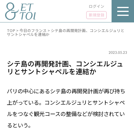
ログイン
新規登録
内
TOP
>
今日のフランス
>
シテ島の再開発計画、コンシエルジュリと
容
サントシャペルを連結か
を
ス
キ
2023.05.23
ッ
プ
シテ島の再開発計画、コンシエルジュ
リとサントシャペルを連結か
パリの中心にあるシテ島の再開発計画が再び持ち
LUXE
PARIS 14℃ / 12℃
リュクス
上がっている。コンシエルジュリとサントシャペ
FR 11:34 ／ JP 18:34
GOURMET
ルをつなぐ観光コースの整備などが検討されてい
1€＝182.37円
グルメ
エトワとは
るという。
お問い合わせ
LIFE STYLE
ライフスタイル
広告掲載