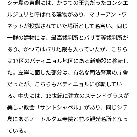
シテ島の東側には、かつての王宮だったコンシエ
運営会社
BUSINESS
サイトポリシー
ルジュリと呼ばれる建物があり、マリーアントワ
ビジネス・キャリア
ネットが投獄されていた場所として名高い。同じ
INFOS PRATIQUES
フランス生活
一群の建物には、最高裁判所とパリ高等裁判所が
TAG
あり、かつてはパリ地裁も入っていたが、こちら
タグ
#トゥールーズ Toulouse
#レンタカー
#フランス旅行
は17区のバティニョル地区にある新施設に移転し
#パリ
#お土産
#トリビア
#データで読み解くフランス
#フランス郵便情報
#フランス交通機関
#求人
た。左岸に面した部分は、有名な司法警察の庁舎
#フランスの教育制度
#アプリ
#いざという時に
#カルカッソンヌ Carcassonne
#サステナブル
だったが、こちらもバティニョルに移転してい
#フランス生活
#レシピ
#ビューティー
#コスメ
る。中央には、13世紀に建立のステンドグラスが
#アルザス地方
#フランスの地方
#フロマージュ
#おでかけ
#歴史
#お菓子
#SDGs
#アート
#車生活
美しい教会「サントシャペル」があり、同じシテ
島にあるノートルダム寺院と並ぶ観光名所となっ
ている。