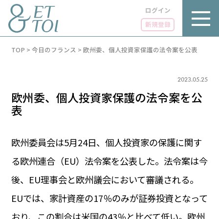
ログイン
新規登録
内
TOP
>
今日のフランス
>
欧州委、個人投資家保護の法令案を公表
容
を
ス
キ
2023.05.25
ッ
欧州委、個人投資家保護の法令案を公
プ
表
欧州委員会は5月24日、個人投資家の保護に関す
LUXE
PARIS 14℃ / 12℃
リュクス
る欧州連合（EU）法令案を公表した。法令案は今
FR 09:01 ／ JP 16:01
後、EU理事会と欧州議会において審議される。
GOURMET
1€＝182.37円
グルメ
エトワとは
EUでは、家計資産の17％のみが証券投資となって
お問い合わせ
LIFE STYLE
ライフスタイル
おり、この割合は米国の43％と比べて低い。欧州
広告掲載