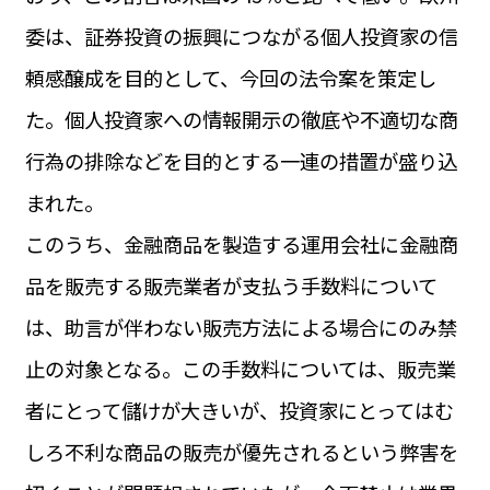
運営会社
委は、証券投資の振興につながる個人投資家の信
BUSINESS
サイトポリシー
ビジネス・キャリア
頼感醸成を目的として、今回の法令案を策定し
INFOS PRATIQUES
た。個人投資家への情報開示の徹底や不適切な商
フランス生活
行為の排除などを目的とする一連の措置が盛り込
TAG
タグ
#トゥールーズ Toulouse
#レンタカー
#フランス旅行
まれた。
#パリ
#お土産
#トリビア
#データで読み解くフランス
このうち、金融商品を製造する運用会社に金融商
#フランス郵便情報
#フランス交通機関
#求人
#フランスの教育制度
#アプリ
#いざという時に
品を販売する販売業者が支払う手数料について
#カルカッソンヌ Carcassonne
#サステナブル
#フランス生活
#レシピ
#ビューティー
#コスメ
は、助言が伴わない販売方法による場合にのみ禁
#アルザス地方
#フランスの地方
#フロマージュ
#おでかけ
#歴史
#お菓子
#SDGs
#アート
#車生活
止の対象となる。この手数料については、販売業
者にとって儲けが大きいが、投資家にとってはむ
しろ不利な商品の販売が優先されるという弊害を