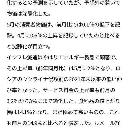
化するとの予測を示していたが、予想外の勢いで
運営会社
BUSINESS
サイトポリシー
物価は沈静化した。
ビジネス・キャリア
5月の消費者物価は、前月比では0.1％の低下を記
INFOS PRATIQUES
フランス生活
録。4月に0.6％の上昇を記録していたのと比べる
TAG
と沈静化が目立つ。
タグ
#トゥールーズ Toulouse
#レンタカー
#フランス旅行
インフレ減速はやはりエネルギー製品で顕著で、
#パリ
#お土産
#トリビア
#データで読み解くフランス
#フランス郵便情報
#フランス交通機関
#求人
その上昇率（前年同月比）は5月に2％となり、ロ
#フランスの教育制度
#アプリ
#いざという時に
#カルカッソンヌ Carcassonne
#サステナブル
シアのウクライナ侵攻前の2021年末以来の低い伸
#フランス生活
#レシピ
#ビューティー
#コスメ
び率となった。サービス料金の上昇率も前月の
#アルザス地方
#フランスの地方
#フロマージュ
#おでかけ
#歴史
#お菓子
#SDGs
#アート
#車生活
3.2％から3％にまで鈍化した。食料品の値上がり
幅は14.1％となり、まだ極めて高いものの、これ
も前月の14.9％と比べると減速した。ルメール経