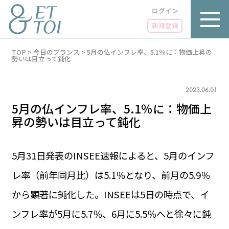
ログイン
新規登録
内
TOP
>
今日のフランス
>
5月の仏インフレ率、5.1％に：物価上昇の
容
勢いは目立って鈍化
を
ス
キ
2023.06.01
ッ
プ
5月の仏インフレ率、5.1％に：物価上
昇の勢いは目立って鈍化
5月31日発表のINSEE速報によると、5月のインフ
LUXE
PARIS 14℃ / 12℃
リュクス
レ率（前年同月比）は5.1％となり、前月の5.9％
FR 11:13 ／ JP 18:13
GOURMET
から顕著に鈍化した。INSEEは5日の時点で、イ
1€＝182.37円
グルメ
エトワとは
ンフレ率が5月に5.7％、6月に5.5％へと徐々に鈍
お問い合わせ
LIFE STYLE
ライフスタイル
広告掲載