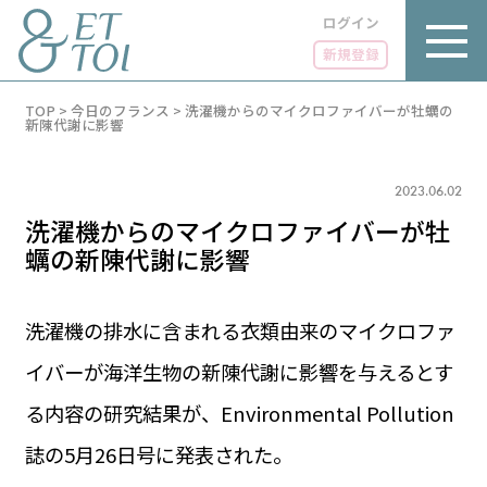
ログイン
新規登録
内
TOP
>
今日のフランス
>
洗濯機からのマイクロファイバーが牡蠣の
容
新陳代謝に影響
を
ス
キ
2023.06.02
ッ
プ
洗濯機からのマイクロファイバーが牡
蠣の新陳代謝に影響
洗濯機の排水に含まれる衣類由来のマイクロファ
LUXE
PARIS 14℃ / 12℃
リュクス
イバーが海洋生物の新陳代謝に影響を与えるとす
FR 06:58 ／ JP 13:58
GOURMET
る内容の研究結果が、Environmental Pollution
1€＝182.37円
グルメ
エトワとは
誌の5月26日号に発表された。
お問い合わせ
LIFE STYLE
ライフスタイル
広告掲載