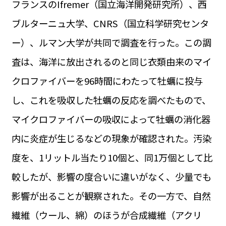
フランスのIfremer（国立海洋開発研究所）、西
運営会社
BUSINESS
サイトポリシー
ブルターニュ大学、CNRS（国立科学研究センタ
ビジネス・キャリア
ー）、ルマン大学が共同で調査を行った。この調
INFOS PRATIQUES
フランス生活
査は、海洋に放出されるのと同じ衣類由来のマイ
TAG
クロファイバーを96時間にわたって牡蠣に投与
タグ
#トゥールーズ Toulouse
#レンタカー
#フランス旅行
し、これを吸収した牡蠣の反応を調べたもので、
#パリ
#お土産
#トリビア
#データで読み解くフランス
#フランス郵便情報
#フランス交通機関
#求人
マイクロファイバーの吸収によって牡蠣の消化器
#フランスの教育制度
#アプリ
#いざという時に
#カルカッソンヌ Carcassonne
#サステナブル
内に炎症が生じるなどの現象が確認された。汚染
#フランス生活
#レシピ
#ビューティー
#コスメ
度を、1リットル当たり10個と、同1万個として比
#アルザス地方
#フランスの地方
#フロマージュ
#おでかけ
#歴史
#お菓子
#SDGs
#アート
#車生活
較したが、影響の度合いに違いがなく、少量でも
影響が出ることが観察された。その一方で、自然
繊維（ウール、綿）のほうが合成繊維（アクリ