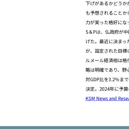
TOI（エ
下げがあるかどうか
も予想されることか
トワ）
力が実った格好にな
LUXE
TAG
S＆Pは、仏政府が
リュクス
タグ
げた。最近に決まっ
#トゥールーズ 
が、設定された目標
GOURMET
#フランス旅
ルメール経済相は格
グルメ
#データで読
略は明確であり、野
#フランス郵
対GDP比を3.2％
LIFE STYLE
#求人
#フ
決定。2024年に予
ライフスタイル
#いざという
KSM News and Rese
#カルカッソンヌ 
BUSINESS
#フランス生
ビジネス・キャリア
#コスメ
#