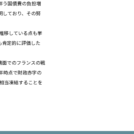
伴う国債費の負担増
明しており、その努
 14℃ / 12℃
推移している点も挙
08:55 ／ JP 15:55
も肯定的に評価した
＝182.46円
務面でのフランスの戦
とは
6年時点で財政赤字の
合わせ
載
ロ相当凍結することを
社
ポリシー