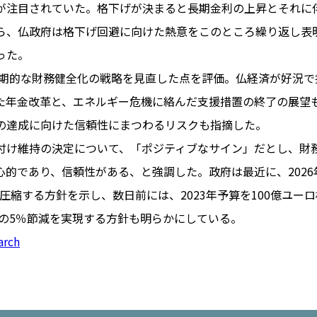
が注目されていた。格下げが決まると長期金利の上昇とそれに
ら、仏政府は格下げ回避に向けた熱意をこのところ繰り返し表
った。
PARIS
中期的な財務健全化の戦略を見直した点を評価。仏経済が好況で
FR 
た年金改革と、エネルギー危機に絡んだ支援措置の終了の展望
1€
Toulouse
#レンタカー
の達成に向けた信頼性にまつわるリスクも指摘した。
行
#パリ
#お土産
#トリビア
付け維持の決定について、「ポジティブなサイン」だとし、財
エトワ
み解くフランス
心的であり、信頼性がある、と強調した。政府は最近に、202
お問い
便情報
#フランス交通機関
広告掲
まで圧縮する方針を示し、数日前には、2023年予算を100億ユー
ランスの教育制度
#アプリ
運営会
算の5％節減を実現する方針も明らかにしている。
サイト
時に
arch
Carcassonne
#サステナブル
活
#レシピ
#ビューティー
アルザス地方
#フランスの地方