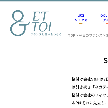
内
容
を
ス
LUXE
GOU
キ
リュクス
グ
ッ
プ
TOP
>
今日のフランス
>
フラン
ス情報
メディ
格付け会社S＆Pは
は引き続き「ネガテ
アのET
格付け会社のフィッ
＆Pはそれに先立ち