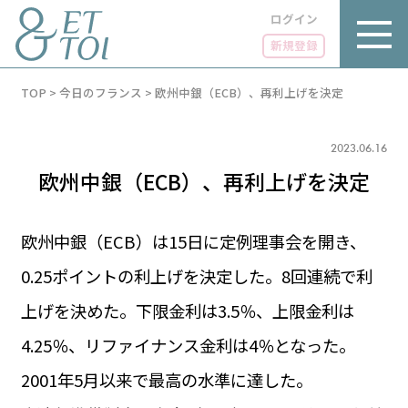
ログイン
新規登録
内
TOP
>
今日のフランス
>
欧州中銀（ECB）、再利上げを決定
容
を
ス
キ
2023.06.16
ッ
欧州中銀（ECB）、再利上げを決定
プ
欧州中銀（ECB）は15日に定例理事会を開き、
0.25ポイントの利上げを決定した。8回連続で利
LUXE
PARIS 14℃ / 12℃
リュクス
上げを決めた。下限金利は3.5％、上限金利は
FR 18:15 ／ JP 01:15
GOURMET
4.25％、リファイナンス金利は4％となった。
1€＝182.05円
グルメ
エトワとは
2001年5月以来で最高の水準に達した。
お問い合わせ
LIFE STYLE
ライフスタイル
広告掲載