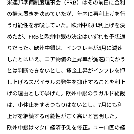
米連邦準備制度理事会（FRB）はその前日に金利
運営会社
BUSINESS
サイトポリシー
の据え置きを決めていたが、年内に再利上げを行
ビジネス・キャリア
う可能性を示唆していた。欧州中銀は利上げを決
INFOS PRATIQUES
フランス生活
めたが、FRBと欧州中銀の決定はいずれも予想通
TAG
りだった。欧州中銀は、インフレ率が5月に減速
タグ
#トゥールーズ Toulouse
#レンタカー
#フランス旅行
したとはいえ、コア物価の上昇率が減速に向かう
#パリ
#お土産
#トリビア
#データで読み解くフランス
#フランス郵便情報
#フランス交通機関
#求人
とは判断できないとし、賃金上昇がインフレを押
#フランスの教育制度
#アプリ
#いざという時に
#カルカッソンヌ Carcassonne
#サステナブル
し上げるスパイラルの発生を抑止することを利上
#フランス生活
#レシピ
#ビューティー
#コスメ
げの理由として挙げた。欧州中銀のラガルド総裁
#アルザス地方
#フランスの地方
#フロマージュ
#おでかけ
#歴史
#お菓子
#SDGs
#アート
#車生活
は、小休止をするつもりはないとし、7月にも利
上げを継続する可能性がごく高いと言明した。
欧州中銀はマクロ経済予測を修正。ユーロ圏の経