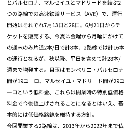
とバルセロナ、マルセイユとマドリードを結ぶ2
運営会社
BUSINESS
サイトポリシー
つの路線での高速鉄道サービス（AVE）で、運行
ビジネス・キャリア
開始はそれぞれ7月13日と28日。6月21日からチ
INFOS PRATIQUES
フランス生活
ケットを販売する。今夏は金曜から月曜にかけて
TAG
の週末のみ片道2本/日で計8本、2路線では計16本
タグ
#トゥールーズ Toulouse
#レンタカー
#フランス旅行
の運行となるが、秋以降、平日を含めて計28本/
#パリ
#お土産
#トリビア
#データで読み解くフランス
#フランス郵便情報
#フランス交通機関
#求人
週まで増発する。目玉はモンペリエ・バルセロナ
#フランスの教育制度
#アプリ
#いざという時に
#カルカッソンヌ Carcassonne
#サステナブル
間が19ユーロ、マルセイユ・マドリード間が29ユ
#フランス生活
#レシピ
#ビューティー
#コスメ
ーロという低料金。これらは開業時の特別低価格
#アルザス地方
#フランスの地方
#フロマージュ
#おでかけ
#歴史
#お菓子
#SDGs
#アート
#車生活
料金で今後値上げされることになるとはいえ、基
本的には低価格路線を維持する方針。
今回開業する2路線は、2013年から2022年まで仏