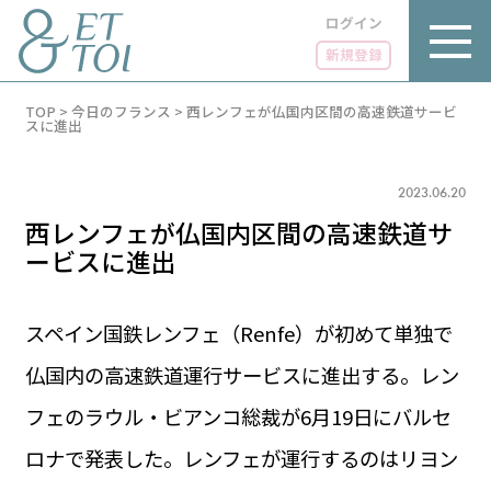
ログイン
新規登録
内
TOP
>
今日のフランス
>
西レンフェが仏国内区間の高速鉄道サービ
容
スに進出
を
ス
キ
2023.06.20
ッ
プ
西レンフェが仏国内区間の高速鉄道サ
ービスに進出
スペイン国鉄レンフェ（Renfe）が初めて単独で
LUXE
PARIS 14℃ / 12℃
リュクス
仏国内の高速鉄道運行サービスに進出する。レン
FR 07:05 ／ JP 14:05
GOURMET
フェのラウル・ビアンコ総裁が6月19日にバルセ
1€＝182.49円
グルメ
エトワとは
ロナで発表した。レンフェが運行するのはリヨン
お問い合わせ
LIFE STYLE
ライフスタイル
広告掲載