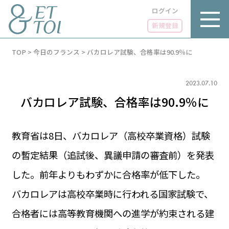
ログイン
新規登録
内
TOP
>
今日のフランス
>
バカロレア試験、合格率は90.9％に
容
を
ス
キ
2023.07.10
ッ
バカロレア試験、合格率は90.9％に
プ
教育省は8日、バカロレア（高校卒業資格）試験
の暫定結果（追試後、異議申請の審査前）を発表
LUXE
PARIS 14℃ / 12℃
リュクス
した。前年よりもわずかに合格率が低下した。
FR 11:01 ／ JP 18:01
GOURMET
バカロレアは高校卒業時に行われる国家試験で、
1€＝182.37円
グルメ
エトワとは
合格者には高等教育機関への進学が約束される建
お問い合わせ
LIFE STYLE
ライフスタイル
広告掲載