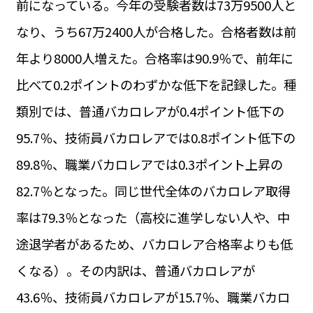
前になっている。今年の受験者数は73万9500人と
運営会社
BUSINESS
サイトポリシー
なり、うち67万2400人が合格した。合格者数は前
ビジネス・キャリア
年より8000人増えた。合格率は90.9％で、前年に
INFOS PRATIQUES
フランス生活
比べて0.2ポイントのわずかな低下を記録した。種
TAG
類別では、普通バカロレアが0.4ポイント低下の
タグ
#トゥールーズ Toulouse
#レンタカー
#フランス旅行
95.7％、技術員バカロレアでは0.8ポイント低下の
#パリ
#お土産
#トリビア
#データで読み解くフランス
#フランス郵便情報
#フランス交通機関
#求人
89.8％、職業バカロレアでは0.3ポイント上昇の
#フランスの教育制度
#アプリ
#いざという時に
#カルカッソンヌ Carcassonne
#サステナブル
82.7％となった。同じ世代全体のバカロレア取得
#フランス生活
#レシピ
#ビューティー
#コスメ
率は79.3％となった（高校に進学しない人や、中
#アルザス地方
#フランスの地方
#フロマージュ
#おでかけ
#歴史
#お菓子
#SDGs
#アート
#車生活
途退学者があるため、バカロレア合格率よりも低
くなる）。その内訳は、普通バカロレアが
43.6％、技術員バカロレアが15.7％、職業バカロ