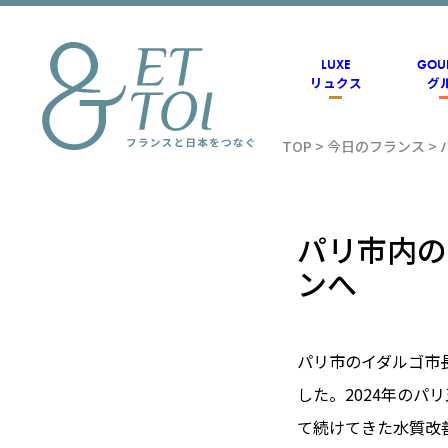
内
容
を
ス
LUXE
GOU
キ
リュクス
グ
ッ
プ
TOP
>
今日のフランス
>
フラン
ス情報
パリ市内の
ンへ
メディ
パリ市のイダルゴ市
アのET
した。2024年の
て続けてきた水質改