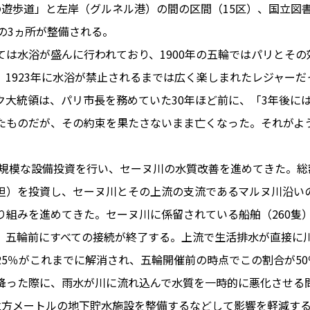
の遊歩道」と左岸（グルネル港）の間の区間（15区）、国立図
の3ヵ所が整備される。
ては水浴が盛んに行われており、1900年の五輪ではパリとそ
PARIS
。1923年に水浴が禁止されるまでは広く楽しまれたレジャー
FR 
ク大統領は、パリ市長を務めていた30年ほど前に、「3年後に
1€
Toulouse
#レンタカー
たものだが、その約束を果たさないまま亡くなった。それがよ
行
#パリ
#お土産
#トリビア
エトワ
み解くフランス
り大規模な設備投資を行い、セーヌ川の水質改善を進めてきた。総
お問い
便情報
#フランス交通機関
広告掲
担）を投資し、セーヌ川とその上流の支流であるマルヌ川沿い
ランスの教育制度
#アプリ
運営会
り組みを進めてきた。セーヌ川に係留されている船舶（260隻
サイト
時に
、五輪前にすべての接続が終了する。上流で生活排水が直接に
Carcassonne
#サステナブル
25％がこれまでに解消され、五輪開催前の時点でこの割合が5
活
#レシピ
#ビューティー
降った際に、雨水が川に流れ込んで水質を一時的に悪化させる
アルザス地方
#フランスの地方
立方メートルの地下貯水施設を整備するなどして影響を軽減す