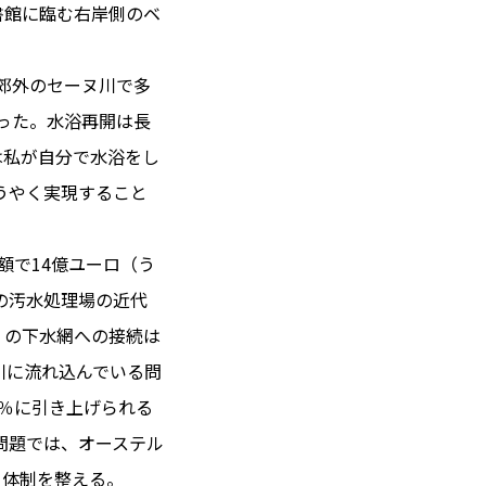
書館に臨む右岸側のベ
の郊外のセーヌ川で多
 14℃ / 12℃
だった。水浴再開は長
13:14 ／ JP 20:14
は私が自分で水浴をし
＝182.37円
うやく実現すること
とは
額で14億ユーロ（う
合わせ
載
の汚水処理場の近代
社
）の下水網への接続は
ポリシー
川に流れ込んでいる問
0％に引き上げられる
問題では、オーステル
る体制を整える。