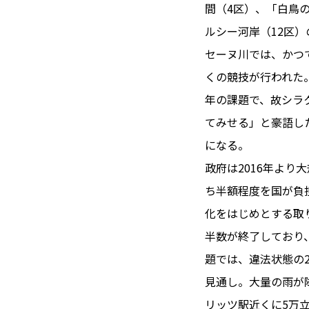
TOI（エ
間（4区）、「白鳥
ルシー河岸（12区）
トワ）
セーヌ川では、かつ
LUXE
TAG
くの競技が行われた
リュクス
タグ
年の課題で、故シラ
#トゥールーズ 
てみせる」と豪語し
GOURMET
#フランス旅
になる。
グルメ
#データで読
政府は2016年よ
#フランス郵
ち半額程度を国が負
LIFE STYLE
#求人
#フ
ライフスタイル
化をはじめとする取
#いざという
半数が終了しており
#カルカッソンヌ 
題では、違法状態の
BUSINESS
#フランス生
ビジネス・キャリア
見通し。大量の雨が
#コスメ
#
リッツ駅近くに5万