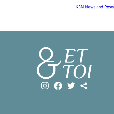
#フロマージ
INFOS PRATIQUES
KSM News and Rese
#SDGs
#ア
フランス生活