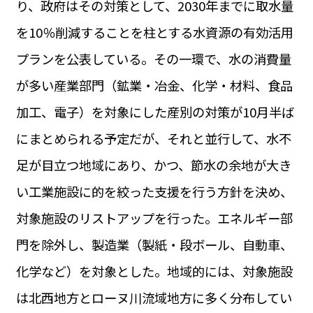
り、政府はその対策として、2030年までに取水量
運営会社
BUSINESS
サイトポリシー
を10％削減することを柱とする水資源の有効活用
ビジネス・キャリア
プランを公表している。その一環で、水の消費量
INFOS PRATIQUES
フランス生活
が多い産業部門（鉱業・冶金、化学・材料、食品
TAG
加工、電子）を対象にした産別の対策が10月半ば
タグ
#トゥールーズ Toulouse
#レンタカー
#フランス旅行
にまとめられる予定だが、それと並行して、水不
#パリ
#お土産
#トリビア
#データで読み解くフランス
#フランス郵便情報
#フランス交通機関
#求人
足が目立つ地域にあり、かつ、節水の余地が大き
#フランスの教育制度
#アプリ
#いざという時に
#カルカッソンヌ Carcassonne
#サステナブル
い工業施設に的を絞った支援を行う方針を決め、
#フランス生活
#レシピ
#ビューティー
#コスメ
対象施設のリストアップを行った。エネルギー部
#アルザス地方
#フランスの地方
#フロマージュ
#おでかけ
#歴史
#お菓子
#SDGs
#アート
#車生活
門を除外し、製造業（製紙・段ボール、自動車、
化学など）を対象とした。地域的には、対象施設
は北西地方とローヌ川流域地方に多く分布してい