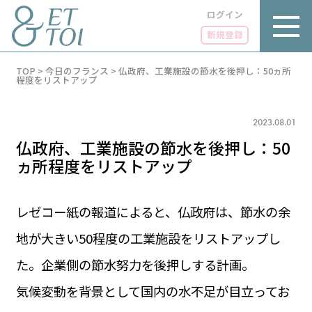
ログイン
新規登録
内
TOP
>
今日のフランス
>
仏政府、工業施設の節水を後押し：50ヵ所
容
程度をリストアップ
を
ス
キ
2023.08.01
ッ
プ
仏政府、工業施設の節水を後押し：50
ヵ所程度をリストアップ
レゼコー紙の報道によると、仏政府は、節水の余
LUXE
PARIS 14℃ / 12℃
リュクス
地が大きい50程度の工業施設をリストアップし
FR 05:00 ／ JP 12:00
GOURMET
た。企業側の節水努力を後押しする計画。
1€＝182.46円
グルメ
エトワとは
気候変動を背景として国内の水不足が目立ってお
お問い合わせ
LIFE STYLE
ライフスタイル
広告掲載