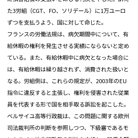
運営会社
た3労組（CGT、FO、ソリデール）に1万ユーロ
BUSINESS
サイトポリシー
ビジネス・キャリア
ずつを支払うよう、国に対して命じた。
INFOS PRATIQUES
フランスの労働法規は、病欠期間中について、有
フランス生活
給休暇の権利を発生させる実績にならないと定め
TAG
タグ
#トゥールーズ Toulouse
#レンタカー
#フランス旅行
ている。また、有給休暇中に病欠となった場合に
#パリ
#お土産
#トリビア
#データで読み解くフランス
は、有給休暇は繰り越されず、消費された扱いと
#フランス郵便情報
#フランス交通機関
#求人
#フランスの教育制度
#アプリ
#いざという時に
なる。労組側は、これらの規定が、2003年のEU
#カルカッソンヌ Carcassonne
#サステナブル
#フランス生活
#レシピ
#ビューティー
#コスメ
指令に違反すると主張し、権利を侵害された従業
#アルザス地方
#フランスの地方
#フロマージュ
#おでかけ
#歴史
#お菓子
#SDGs
#アート
#車生活
員を代表する形で国を相手取る訴訟を起こした。
ベルサイユ高等行政裁は、この問題に関する欧州
司法裁判所の判断を参照しつつ、下級審であるモ