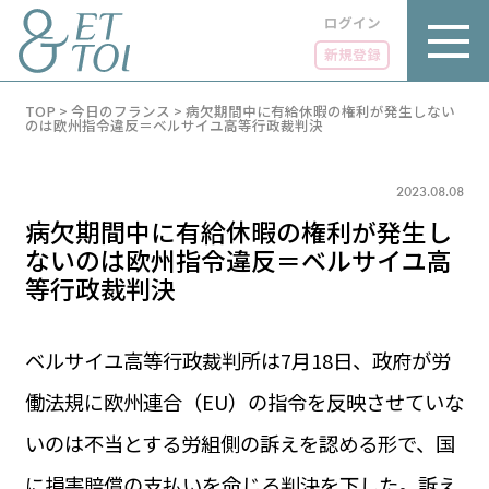
ログイン
新規登録
内
TOP
>
今日のフランス
>
病欠期間中に有給休暇の権利が発生しない
容
のは欧州指令違反＝ベルサイユ高等行政裁判決
を
ス
キ
2023.08.08
ッ
プ
病欠期間中に有給休暇の権利が発生し
ないのは欧州指令違反＝ベルサイユ高
等行政裁判決
LUXE
PARIS 14℃ / 12℃
リュクス
ベルサイユ高等行政裁判所は7月18日、政府が労
FR 13:04 ／ JP 20:04
働法規に欧州連合（EU）の指令を反映させていな
GOURMET
1€＝182.50円
グルメ
エトワとは
いのは不当とする労組側の訴えを認める形で、国
お問い合わせ
LIFE STYLE
ライフスタイル
に損害賠償の支払いを命じる判決を下した。訴え
広告掲載