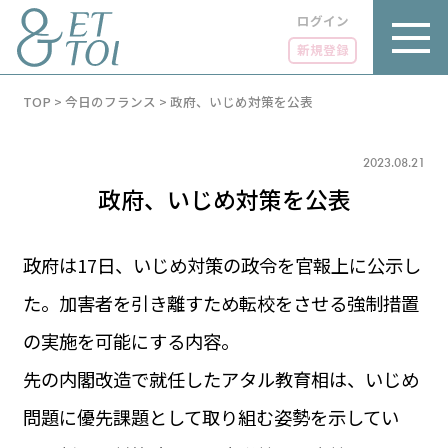
ログイン
新規登録
内
TOP
>
今日のフランス
>
政府、いじめ対策を公表
容
を
ス
キ
2023.08.21
ッ
政府、いじめ対策を公表
プ
政府は17日、いじめ対策の政令を官報上に公示し
た。加害者を引き離すため転校をさせる強制措置
LUXE
PARIS 14℃ / 12℃
リュクス
の実施を可能にする内容。
FR 05:29 ／ JP 12:29
GOURMET
先の内閣改造で就任したアタル教育相は、いじめ
1€＝182.69円
グルメ
エトワとは
問題に優先課題として取り組む姿勢を示してい
お問い合わせ
LIFE STYLE
ライフスタイル
広告掲載