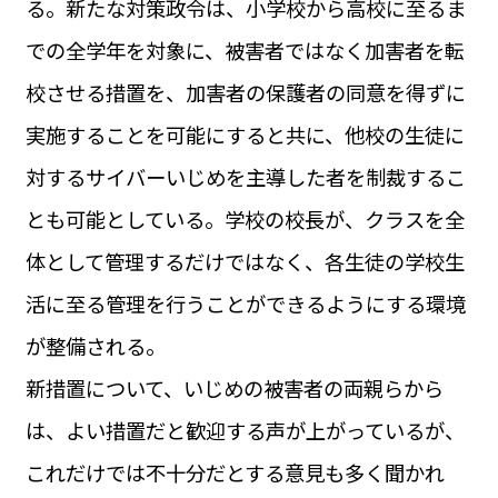
る。新たな対策政令は、小学校から高校に至るま
運営会社
BUSINESS
サイトポリシー
での全学年を対象に、被害者ではなく加害者を転
ビジネス・キャリア
校させる措置を、加害者の保護者の同意を得ずに
INFOS PRATIQUES
フランス生活
実施することを可能にすると共に、他校の生徒に
TAG
対するサイバーいじめを主導した者を制裁するこ
タグ
#トゥールーズ Toulouse
#レンタカー
#フランス旅行
とも可能としている。学校の校長が、クラスを全
#パリ
#お土産
#トリビア
#データで読み解くフランス
#フランス郵便情報
#フランス交通機関
#求人
体として管理するだけではなく、各生徒の学校生
#フランスの教育制度
#アプリ
#いざという時に
#カルカッソンヌ Carcassonne
#サステナブル
活に至る管理を行うことができるようにする環境
#フランス生活
#レシピ
#ビューティー
#コスメ
が整備される。
#アルザス地方
#フランスの地方
#フロマージュ
#おでかけ
#歴史
#お菓子
#SDGs
#アート
#車生活
新措置について、いじめの被害者の両親らから
は、よい措置だと歓迎する声が上がっているが、
これだけでは不十分だとする意見も多く聞かれ