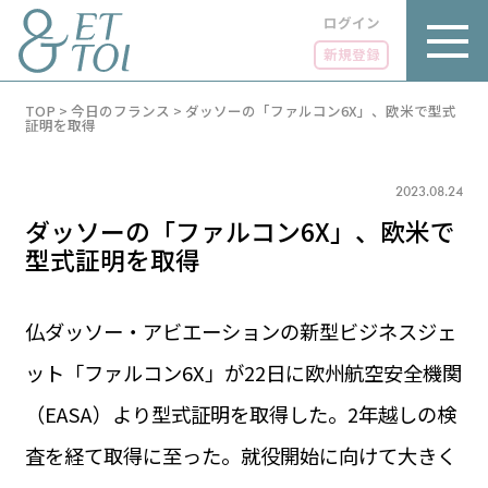
ログイン
新規登録
内
TOP
>
今日のフランス
>
ダッソーの「ファルコン6X」、欧米で型式
容
証明を取得
を
ス
キ
2023.08.24
ッ
プ
ダッソーの「ファルコン6X」、欧米で
型式証明を取得
仏ダッソー・アビエーションの新型ビジネスジェ
LUXE
PARIS 14℃ / 12℃
リュクス
ット「ファルコン6X」が22日に欧州航空安全機関
FR 22:31 ／ JP 05:31
GOURMET
（EASA）より型式証明を取得した。2年越しの検
1€＝183.89円
グルメ
エトワとは
査を経て取得に至った。就役開始に向けて大きく
お問い合わせ
LIFE STYLE
ライフスタイル
広告掲載