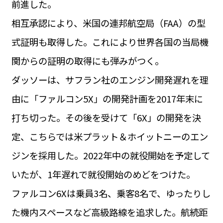
前進した。
運営会社
BUSINESS
サイトポリシー
相互承認により、米国の連邦航空局（FAA）の型
ビジネス・キャリア
式証明も取得した。これにより世界各国の当局機
INFOS PRATIQUES
フランス生活
関からの証明の取得にも弾みがつく。
TAG
ダッソーは、サフラン社のエンジン開発遅れを理
タグ
#トゥールーズ Toulouse
#レンタカー
#フランス旅行
由に「ファルコン5X」の開発計画を2017年末に
#パリ
#お土産
#トリビア
#データで読み解くフランス
#フランス郵便情報
#フランス交通機関
#求人
打ち切った。その後を受けて「6X」の開発を決
#フランスの教育制度
#アプリ
#いざという時に
#カルカッソンヌ Carcassonne
#サステナブル
定、こちらでは米プラット＆ホイットニーのエン
#フランス生活
#レシピ
#ビューティー
#コスメ
ジンを採用した。2022年中の就役開始を予定して
#アルザス地方
#フランスの地方
#フロマージュ
#おでかけ
#歴史
#お菓子
#SDGs
#アート
#車生活
いたが、1年遅れで就役開始のめどをつけた。
ファルコン6Xは乗員3名、乗客8名で、ゆったりし
た機内スペースなど高級路線を追求した。航続距