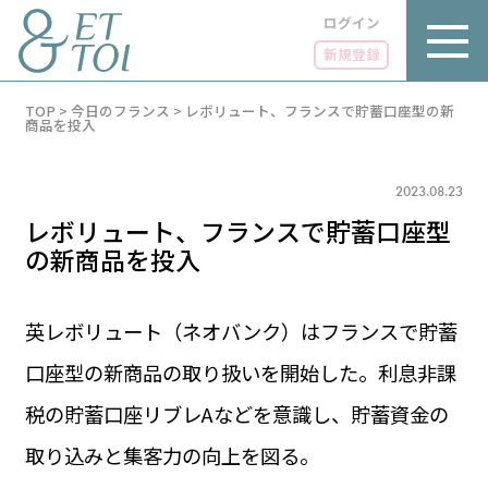
ログイン
新規登録
内
TOP
>
今日のフランス
>
レボリュート、フランスで貯蓄口座型の新
容
商品を投入
を
ス
キ
2023.08.23
ッ
プ
レボリュート、フランスで貯蓄口座型
の新商品を投入
英レボリュート（ネオバンク）はフランスで貯蓄
LUXE
PARIS 14℃ / 12℃
リュクス
口座型の新商品の取り扱いを開始した。利息非課
FR 11:37 ／ JP 18:37
GOURMET
税の貯蓄口座リブレAなどを意識し、貯蓄資金の
1€＝182.51円
グルメ
エトワとは
取り込みと集客力の向上を図る。
お問い合わせ
LIFE STYLE
ライフスタイル
広告掲載