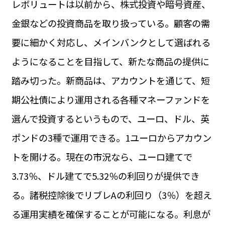
レボリュートは以前から、株式投資や暗号資産、
運営会社
BUSINESS
サイトポリシー
金銀などの投資商品を取り扱っている。顧客の需
ビジネス・キャリア
要に細かく対応し、メインバンクとして選ばれる
INFOS PRATIQUES
フランス生活
ようになることを目指して、新たな商品の提供に
TAG
踏み切った。新商品は、アカウントを通じて、短
タグ
#トゥールーズ Toulouse
#レンタカー
#フランス旅行
期公社債により運用される各種マネーファンドを
#パリ
#お土産
#トリビア
#データで読み解くフランス
#フランス郵便情報
#フランス交通機関
#求人
選んで投資するというもので、ユーロ、ドル、英
#フランスの教育制度
#アプリ
#いざという時に
#カルカッソンヌ Carcassonne
#サステナブル
ポンドの3種で運用できる。1ユーロからアカウン
#フランス生活
#レシピ
#ビューティー
#コスメ
トを開ける。現在の市況なら、ユーロ建てで
#アルザス地方
#フランスの地方
#フロマージュ
#おでかけ
#歴史
#お菓子
#SDGs
#アート
#車生活
3.73％、ドル建てで5.32％の利回りが提供でき
る。諸税控除後でリブレAの利回り（3％）を超え
る運用実績を確保することが可能になる。利息が