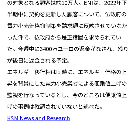
の対象となる顧客は約10万人。ENIは、2022年下
運営会社
BUSINESS
サイトポリシー
半期中に契約を更新した顧客について、仏政府の
ビジネス・キャリア
電力小売価格抑制策を請求額に反映させていなか
INFOS PRATIQUES
フランス生活
った件で、仏政府から是正措置を求められてい
TAG
た。今週中に3400万ユーロの返金がなされ、残り
タグ
#トゥールーズ Toulouse
#レンタカー
#フランス旅行
が後日に返金される予定。
#パリ
#お土産
#トリビア
#データで読み解くフランス
#フランス郵便情報
#フランス交通機関
#求人
エネルギー移行相は同時に、エネルギー価格の上
#フランスの教育制度
#アプリ
#いざという時に
#カルカッソンヌ Carcassonne
#サステナブル
昇を背景にした電力小売業者による便乗値上げの
#フランス生活
#レシピ
#ビューティー
#コスメ
監視を行なっているとし、今のところは便乗値上
#アルザス地方
#フランスの地方
#フロマージュ
#おでかけ
#歴史
#お菓子
#SDGs
#アート
#車生活
げの事例は確認されていないと述べた。
KSM News and Research