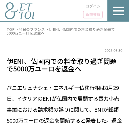
ログイン
新規登録
内
TOP
>
今日のフランス
>
伊ENI、仏国内での料金取り過ぎ問題で
容
5000万ユーロを返金へ
を
ス
キ
2023.08.30
ッ
プ
伊ENI、仏国内での料金取り過ぎ問題
で5000万ユーロを返金へ
パニエリュナシェ・エネルギー仏移行相は8月29
LUXE
PARIS 14℃ / 12℃
リュクス
日、イタリアのENIが仏国内で展開する電力小売
FR 08:14 ／ JP 15:14
GOURMET
事業における請求額の誤りに関して、ENIが総額
1€＝182.98円
グルメ
エトワとは
5000万ユーロの返金を開始すると発表した。返金
お問い合わせ
LIFE STYLE
ライフスタイル
広告掲載