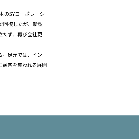
本のSYコーポレーシ
まで回復したが、新型
 14℃ / 12℃
立たず、再び会社更
13:04 ／ JP 20:04
＝182.47円
る。足元では、イン
に顧客を奪われる展開
とは
合わせ
載
社
ポリシー