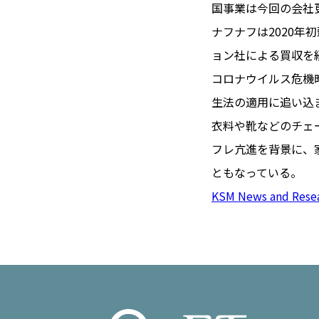
TOI（エ
国事業は今回の会社
ナフナフは2020
トワ）
ョン社による買収を経
LUXE
TAG
コロナウイルス危機
リュクス
タグ
生法の適用に追い込
#トゥールーズ 
衣料や靴などのチェ
GOURMET
#フランス旅
フレ亢進を背景に、
グルメ
#データで読
ともなっている。
#フランス郵
KSM News and Rese
LIFE STYLE
#求人
#フ
ライフスタイル
#いざという
#カルカッソンヌ 
BUSINESS
#フランス生
ビジネス・キャリア
#コスメ
#