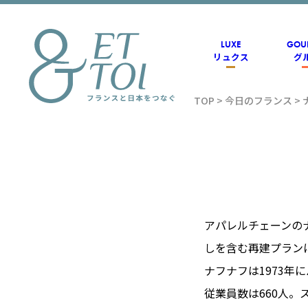
内
容
を
ス
LUXE
GOU
キ
リュクス
グ
ッ
プ
TOP
>
今日のフランス
>
フラン
ス情報
メディ
アパレルチェーンのナ
しを含む再建プラン
アのET
ナフナフは1973年
従業員数は660人