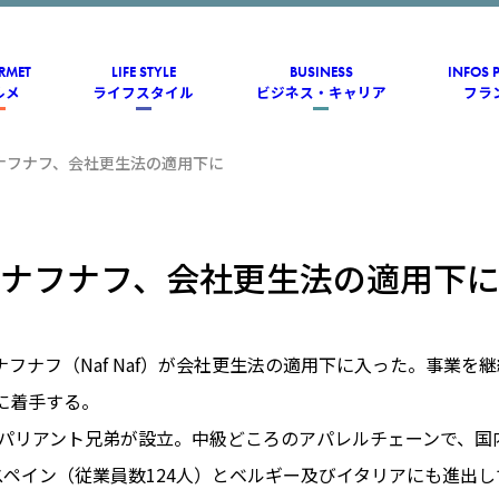
RMET
LIFE STYLE
BUSINESS
INFOS 
ルメ
ライフスタイル
ビジネス・キャリア
フラ
ナフナフ、会社更生法の適用下に
ナフナフ、会社更生法の適用下
フナフ（Naf Naf）が会社更生法の適用下に入った。事業を
に着手する。
にパリアント兄弟が設立。中級どころのアパレルチェーンで、国内
。スペイン（従業員数124人）とベルギー及びイタリアにも進出