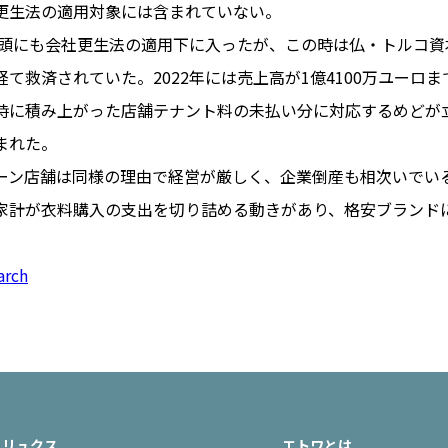
更生法の適用対象には含まれていない。
年初頭にも会社更生法の適用下に入ったが、この時は仏・トルコ資
て救済されていた。2022年には売上高が1億4100万ユーロ
PARIS
時に積み上がった店舗テナント料の未払い分に対応するめどが
FR 
まれた。
1€
Toulouse
#レンタカー
ーン店舗は同様の理由で経営が厳しく、企業倒産も相次いでい
行
#パリ
#お土産
#トリビア
家計が衣料購入の支出を切り詰める動きがあり、格安ブランド
エトワ
み解くフランス
お問い
便情報
#フランス交通機関
広告掲
arch
ランスの教育制度
#アプリ
運営会
サイト
時に
Carcassonne
#サステナブル
活
#レシピ
#ビューティー
アルザス地方
#フランスの地方
リュクス
エトワとは