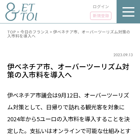
ログイン
新規登録
内
TOP
>
今日のフランス
>
伊ベネチア市、オーバーツーリズム対策の
容
入市料を導入へ
を
ス
キ
2023.09.13
ッ
プ
伊ベネチア市、オーバーツーリズム対
策の入市料を導入へ
伊ベネチア市議会は9月12日、オーバーツーリズ
LUXE
PARIS 14℃ / 12℃
リュクス
ム対策として、日帰りで訪れる観光客を対象に
FR 06:58 ／ JP 13:58
GOURMET
2024年から5ユーロの入市料を導入することを決
1€＝182.37円
グルメ
エトワとは
定した。支払いはオンラインで可能な仕組みとす
お問い合わせ
LIFE STYLE
ライフスタイル
広告掲載