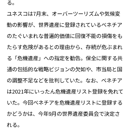
る。
運営会社
BUSINESS
サイトポリシー
ユネスコは7月末、オーバーツーリズムや気候変
ビジネス・キャリア
動の影響が、世界遺産に登録されているベネチア
INFOS PRATIQUES
フランス生活
のたぐいまれな普遍的価値に回復不能の損傷をも
TAG
たらす危険があるとの理由から、存続が危ぶまれ
タグ
#トゥールーズ Toulouse
#レンタカー
#フランス旅行
る「危機遺産」への指定を勧告。保全に関する共
#パリ
#お土産
#トリビア
#データで読み解くフランス
#フランス郵便情報
#フランス交通機関
#求人
通の包括的な戦略ビジョンの欠如や、市当局と国
#フランスの教育制度
#アプリ
#いざという時に
#カルカッソンヌ Carcassonne
#サステナブル
の調整不足などを批判していた。なお、ベネチア
#フランス生活
#レシピ
#ビューティー
#コスメ
は2021年にいったん危機遺産リスト登録を免れて
#アルザス地方
#フランスの地方
#フロマージュ
#おでかけ
#歴史
#お菓子
#SDGs
#アート
#車生活
いた。今回ベネチアを危機遺産リストに登録する
かどうかは、今年9月の世界遺産委員会で決定さ
れる。