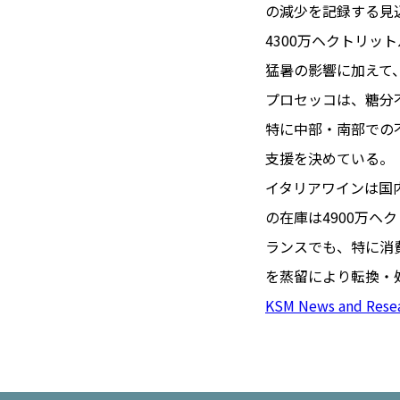
TOI（エ
の減少を記録する見
4300万ヘクトリッ
トワ）
猛暑の影響に加えて
LUXE
TAG
プロセッコは、糖分
リュクス
タグ
特に中部・南部での不
#トゥールーズ 
支援を決めている。
GOURMET
#フランス旅
イタリアワインは国
グルメ
#データで読
の在庫は4900万ヘ
#フランス郵
ランスでも、特に消
LIFE STYLE
#求人
#フ
ライフスタイル
を蒸留により転換・
#いざという
KSM News and Rese
#カルカッソンヌ 
BUSINESS
#フランス生
ビジネス・キャリア
#コスメ
#