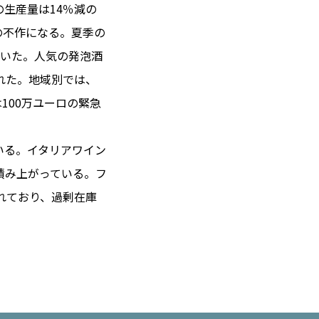
生産量は14％減の
度の不作になる。夏季の
響いた。人気の発泡酒
 14℃ / 12℃
れた。地域別では、
19:37 ／ JP 02:37
100万ユーロの緊急
＝182.37円
いる。イタリアワイン
とは
が積み上がっている。フ
合わせ
載
れており、過剰在庫
社
ポリシー