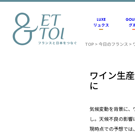
内
容
を
ス
LUXE
GOU
キ
リュクス
グ
ッ
プ
TOP
>
今日のフランス
>
フラン
ス情報
ワイン生産
に
メディ
気候変動を背景に、
アのET
し。天候不良の影響
現時点での予想では、