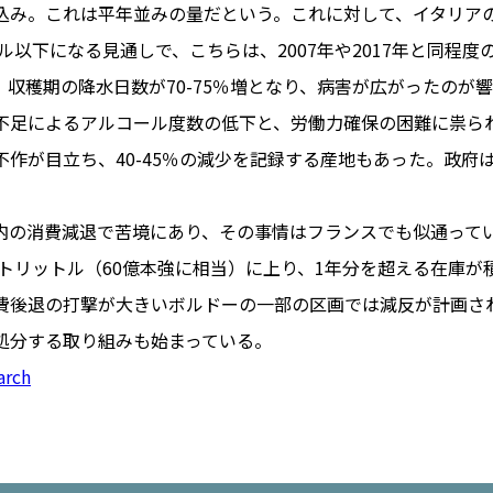
込み。これは平年並みの量だという。これに対して、イタリアの
トル以下になる見通しで、こちらは、2007年や2017年と同程
、収穫期の降水日数が70-75％増となり、病害が広がったのが
PARIS
不足によるアルコール度数の低下と、労働力確保の困難に祟ら
FR 
作が目立ち、40-45％の減少を記録する産地もあった。政府は
1€
Toulouse
#レンタカー
行
#パリ
#お土産
#トリビア
内の消費減退で苦境にあり、その事情はフランスでも似通って
エトワ
み解くフランス
クトリットル（60億本強に相当）に上り、1年分を超える在庫
お問い
便情報
#フランス交通機関
広告掲
費後退の打撃が大きいボルドーの一部の区画では減反が計画さ
ランスの教育制度
#アプリ
運営会
処分する取り組みも始まっている。
サイト
時に
arch
Carcassonne
#サステナブル
活
#レシピ
#ビューティー
アルザス地方
#フランスの地方