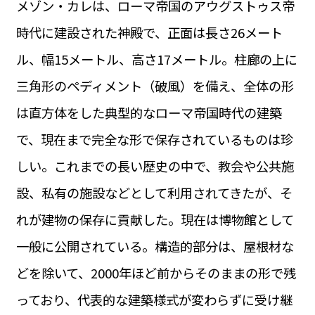
メゾン・カレは、ローマ帝国のアウグストゥス帝
運営会社
BUSINESS
サイトポリシー
時代に建設された神殿で、正面は長さ26メート
ビジネス・キャリア
ル、幅15メートル、高さ17メートル。柱廊の上に
INFOS PRATIQUES
フランス生活
三角形のペディメント（破風）を備え、全体の形
TAG
は直方体をした典型的なローマ帝国時代の建築
タグ
#トゥールーズ Toulouse
#レンタカー
#フランス旅行
で、現在まで完全な形で保存されているものは珍
#パリ
#お土産
#トリビア
#データで読み解くフランス
#フランス郵便情報
#フランス交通機関
#求人
しい。これまでの長い歴史の中で、教会や公共施
#フランスの教育制度
#アプリ
#いざという時に
#カルカッソンヌ Carcassonne
#サステナブル
設、私有の施設などとして利用されてきたが、そ
#フランス生活
#レシピ
#ビューティー
#コスメ
れが建物の保存に貢献した。現在は博物館として
#アルザス地方
#フランスの地方
#フロマージュ
#おでかけ
#歴史
#お菓子
#SDGs
#アート
#車生活
一般に公開されている。構造的部分は、屋根材な
どを除いて、2000年ほど前からそのままの形で残
っており、代表的な建築様式が変わらずに受け継