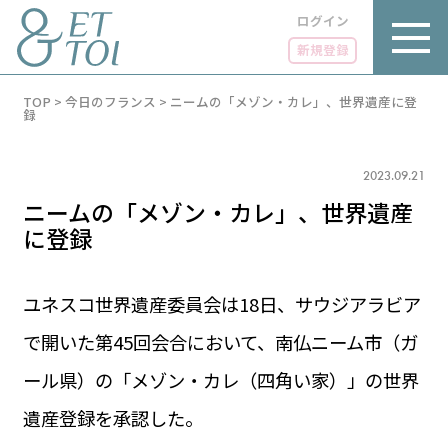
ログイン
新規登録
内
TOP
>
今日のフランス
>
ニームの「メゾン・カレ」、世界遺産に登
容
録
を
ス
キ
2023.09.21
ッ
プ
ニームの「メゾン・カレ」、世界遺産
に登録
ユネスコ世界遺産委員会は18日、サウジアラビア
LUXE
PARIS 14℃ / 12℃
リュクス
で開いた第45回会合において、南仏ニーム市（ガ
FR 14:36 ／ JP 21:36
GOURMET
ール県）の「メゾン・カレ（四角い家）」の世界
1€＝182.37円
グルメ
エトワとは
遺産登録を承認した。
お問い合わせ
LIFE STYLE
ライフスタイル
広告掲載