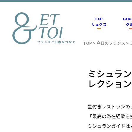
内
容
を
ス
LUXE
GOU
キ
リュクス
グ
ッ
プ
TOP
>
今日のフランス
>
フラン
ス情報
ミシュラン
レクション
メディ
星付きレストランの
アのET
「最高の滞在経験を
ミシュランガイドはす