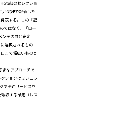
otelsのセレクショ
査員が実地で評価した
期に発表する。この「鍵
 14℃ / 12℃
ものではなく、「ロー
08:01 ／ JP 15:01
メンテの質と安定
＝182.19円
準に選択されるもの
ーロまで幅広いものと
とは
合わせ
載
ざまなアプローチで
社
レクションはミシュラ
ポリシー
ージで予約サービスを
を徴収する予定（レス