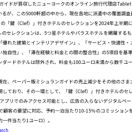
ガイドが買収したニューヨークのオンライン旅行代理店Tablet H
いるが、この5000軒超の中から、現在各地に派遣中の覆面調
の「鍵（Clef）」付きホテルのセレクションを2024年上半
PARIS
ホテルのセレクションは、5つ星ホテルやパラスホテルを網羅する
FR 
「優れた建築とインテリアデザイン」、「サービス・快適性・
1€
Toulouse
#レンタカー
い独自性」、「滞在経験と料金との間の整合性」の5項目を基
行
#パリ
#お土産
#トリビア
ンダードホテルは除外され、料金も100ユーロ未満から数千ユ
エトワ
み解くフランス
お問い
便情報
#フランス交通機関
広告掲
現在、ペーパー版ミシュランガイドの売上減少をその他のさま
ランスの教育制度
#アプリ
運営会
開しており、その一環として、「鍵（Clef）」付きホテルのセ
サイト
時に
はアプリでのみアクセス可能とし、広告の入らないデジタルペ
Carcassonne
#サステナブル
で顧客の要望に対応、予約一泊当たり10-15％のコミッション
活
#レシピ
#ビューティー
約一件当たり1ユーロ）。
アルザス地方
#フランスの地方
arch