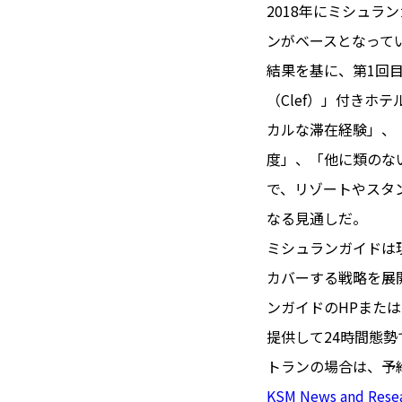
TOI（エ
2018年にミシュラン
ンがベースとなって
トワ）
結果を基に、第1回目
LUXE
TAG
（Clef）」付き
リュクス
タグ
カルな滞在経験」、
#トゥールーズ 
度」、「他に類のな
GOURMET
#フランス旅
で、リゾートやスタ
グルメ
#データで読
なる見通しだ。
#フランス郵
ミシュランガイドは
LIFE STYLE
#求人
#フ
ライフスタイル
カバーする戦略を展
#いざという
ンガイドのHPまた
#カルカッソンヌ 
提供して24時間態勢
BUSINESS
#フランス生
ビジネス・キャリア
トランの場合は、予
#コスメ
#
KSM News and Rese