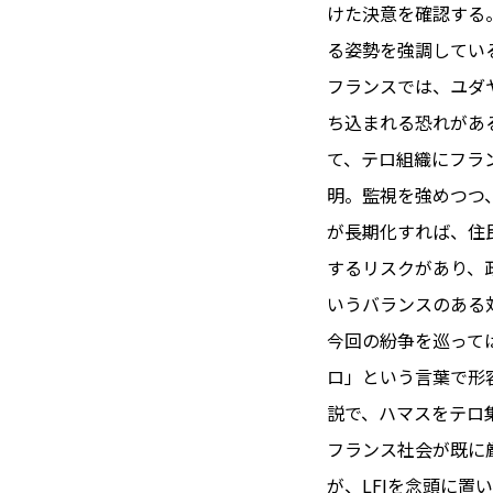
TOI（エ
けた決意を確認する
る姿勢を強調してい
トワ）
フランスでは、ユダ
LUXE
TAG
ち込まれる恐れがあ
リュクス
タグ
て、テロ組織にフラ
#トゥールーズ 
明。監視を強めつつ
GOURMET
#フランス旅
が長期化すれば、住
グルメ
#データで読
するリスクがあり、
#フランス郵
いうバランスのある
LIFE STYLE
#求人
#フ
ライフスタイル
今回の紛争を巡って
#いざという
ロ」という言葉で形
#カルカッソンヌ 
説で、ハマスをテロ
BUSINESS
#フランス生
ビジネス・キャリア
フランス社会が既に
#コスメ
#
が、LFIを念頭に置