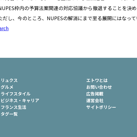
ュ
#おでかけ
#歴史
#お菓子
NUPES枠内の予算法案関連の対応協議から撤退することを決め
ート
#車生活
ただし、今のところ、NUPESの解消にまで至る展開にはなって
arch
リュクス
エトワとは
グルメ
お問い合わせ
ライフスタイル
広告掲載
ビジネス・キャリア
運営会社
フランス生活
サイトポリシー
タグ一覧