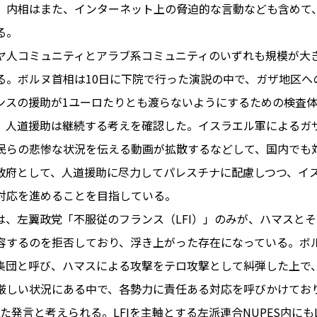
。内相はまた、インターネット上の脅迫的な言動なども含めて
る。
ヤ人コミュニティとアラブ系コミュニティのいずれも規模が大
PARIS
る。ボルヌ首相は10日に下院で行った演説の中で、ガザ地区へ
FR 
ンスの援助が1ユーロたりとも渡らないようにするための検査
1€
Toulouse
#レンタカー
、人道援助は継続する考えを確認した。イスラエル軍によるガ
行
#パリ
#お土産
#トリビア
民らの悲惨な状況を伝える動画が拡散するなどして、国内でも
エトワ
み解くフランス
政府として、人道援助に尽力してパレスチナに配慮しつつ、イ
お問い
便情報
#フランス交通機関
広告掲
対応を進めることを目指している。
ランスの教育制度
#アプリ
運営会
は、左翼政党「不服従のフランス（LFI）」のみが、ハマスと
サイト
時に
容するのを拒否しており、浮き上がった存在になっている。ボル
Carcassonne
#サステナブル
集団と呼び、ハマスによる攻撃をテロ攻撃として糾弾した上で
活
#レシピ
#ビューティー
厳しい状況にある中で、各勢力に責任ある対応を呼びかけてお
アルザス地方
#フランスの地方
いた発言と考えられる。LFIを主軸とする左派連合NUPES内にも