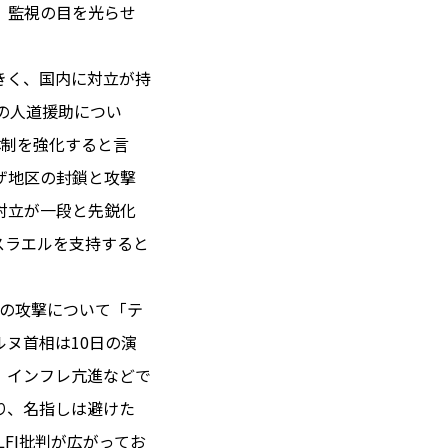
、監視の目を光らせ
きく、国内に対立が持
 14℃ / 12℃
の人道援助につい
22:44 ／ JP 05:44
体制を強化すると言
＝182.56円
ザ地区の封鎖と攻撃
対立が一段と先鋭化
とは
スラエルを支持すると
合わせ
載
社
その攻撃について「テ
ポリシー
ヌ首相は10日の演
、インフレ亢進などで
り、名指しは避けた
LFI批判が広がってお