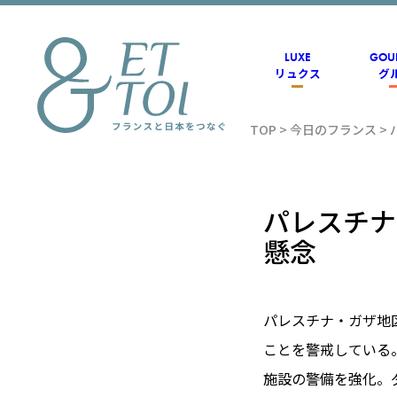
内
容
を
ス
LUXE
GOU
キ
リュクス
グ
ッ
プ
TOP
>
今日のフランス
>
フラン
ス情報
パレスチナ
懸念
メディ
パレスチナ・ガザ地
アのET
ことを警戒している
施設の警備を強化。